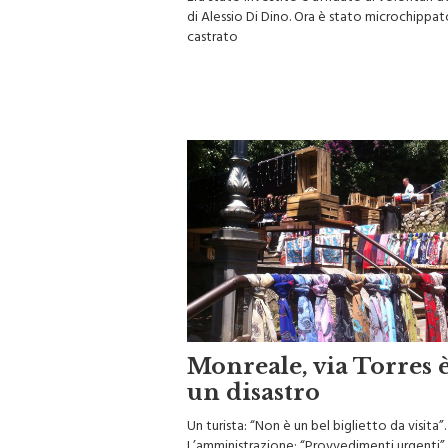
Era stato investito e affidato ai volontari de
di Alessio Di Dino. Ora è stato microchippat
castrato
Monreale, via Torres 
un disastro
Un turista: “Non è un bel biglietto da visita”.