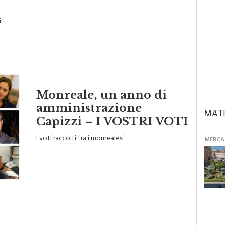
i"
Monreale, un anno di
amministrazione
MATI
Capizzi – I VOSTRI VOTI
I voti raccolti tra i monrealesi
MERCAN