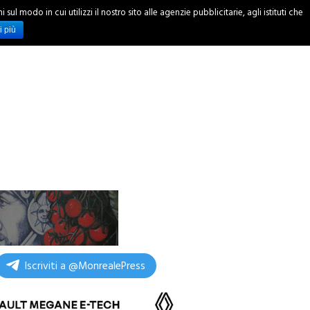
ul modo in cui utilizzi il nostro sito alle agenzie pubblicitarie, agli istituti che
INCHIESTE
i più
Iscriviti a @MonrealePress