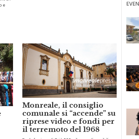
lla Liv
EVEN
o e
Monreale, il consiglio
comunale si “accende” su
è
riprese video e fondi per
il terremoto del 1968