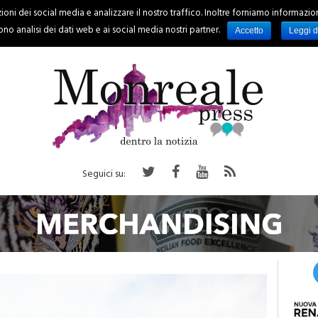
oni dei social media e analizzare il nostro traffico. Inoltre forniamo informazioni s
PALERMO
REGIONE
EVENTI
RUBRICHE
SPORT
no analisi dei dati web e ai social media nostri partner.
Accetto
Leggi d
Seguici su: