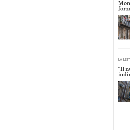
Monr
forz
LA LET
“Il 
indi