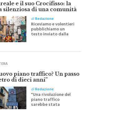
eale e il suo Crocifisso: la
a silenziosa di una comunità
di
Redazione
Riceviamo e volentieri
pubblichiamo un
testo inviato dalla
scrittrice monrealese
Mariella Sapienza
all'indomani della
Festa del Santissimo
Crocifisso
TERA
nuovo piano traffico? Un passo
etro di dieci anni”
di
Redazione
"Una rivoluzione del
piano traffico
sarebbe stata
efficace se preceduta
da una rivoluzione
culturale"