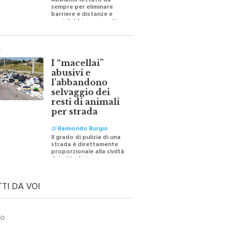
Abbiamo lottato da
sempre per eliminare
barriere e distanze e
oggi dobbiamo ripartire
per ricostruire certezze
O
I “macellai”
abusivi e
l’abbandono
selvaggio dei
resti di animali
per strada
di
Raimondo Burgio
Il grado di pulizia di una
strada è direttamente
proporzionale alla civiltà
dei cittadini
TTI DA VOI
TO