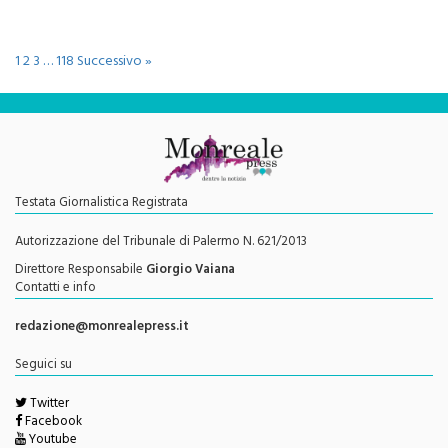
Resta il lavoro fatto e la consapevolezza di aver costruito una base
solida
1
2
3
…
118
Successivo »
Testata Giornalistica Registrata
Autorizzazione del Tribunale di Palermo N. 621/2013
Direttore Responsabile
Giorgio Vaiana
Contatti e info
redazione@monrealepress.it
Seguici su