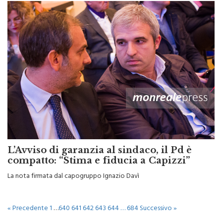
L’Avviso di garanzia al sindaco, il Pd è
compatto: “Stima e fiducia a Capizzi”
La nota firmata dal capogruppo Ignazio Davì
« Precedente
1
…
640
641
642
643
644
…
684
Successivo »