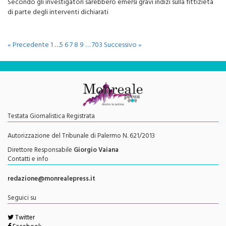
Secondo gli investigatori sarebbero emersi gravi indizi sulla fittizietà
di parte degli interventi dichiarati
« Precedente
1
…
5
6
7
8
9
…
703
Successivo »
Testata Giornalistica Registrata
Autorizzazione del Tribunale di Palermo N. 621/2013
Direttore Responsabile
Giorgio Vaiana
Contatti e info
redazione@monrealepress.it
Seguici su
Twitter