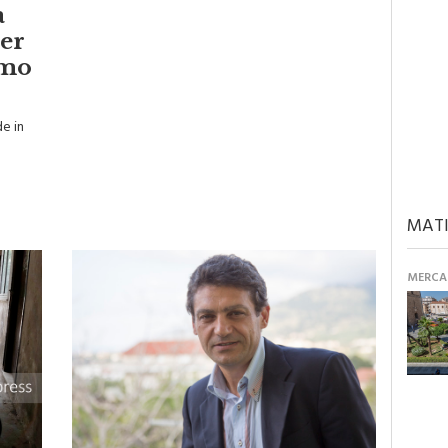
a
er
amo
de in
MATI
MERCAN