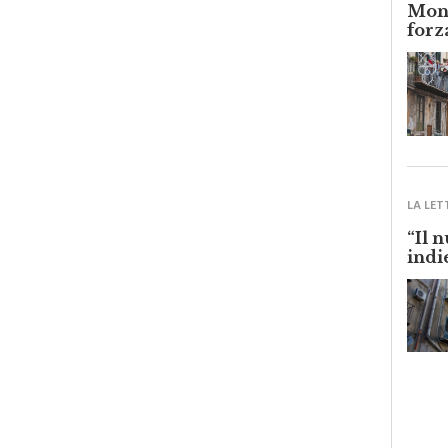
Monr
forz
LA LET
“Il 
indi