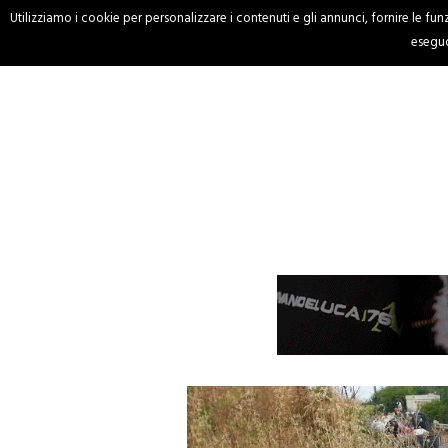
Utilizziamo i cookie per personalizzare i contenuti e gli annunci, fornire le funzi
HOME
CRONACA
eseguo