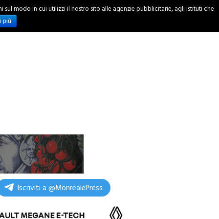
ul modo in cui utilizzi il nostro sito alle agenzie pubblicitarie, agli istituti che
INCHIESTE
i più
Iscriviti a @MonrealePress