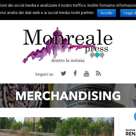
oni dei social media e analizzare il nostro traffico. Inoltre forniamo informazioni s
PALERMO
REGIONE
EVENTI
RUBRICHE
SPORT
no analisi dei dati web e ai social media nostri partner.
Accetto
Leggi d
Seguici su: