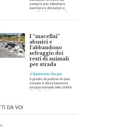
Abbiamo lottato da
sempre per eliminare
barriere e distanze e
oggi dobbiamo ripartire
per ricostruire certezze
O
I “macellai”
abusivi e
l’abbandono
selvaggio dei
resti di animali
per strada
di
Raimondo Burgio
Il grado di pulizia di una
strada è direttamente
proporzionale alla civiltà
dei cittadini
TTI DA VOI
TO