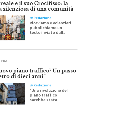
eale e il suo Crocifisso: la
a silenziosa di una comunità
di
Redazione
Riceviamo e volentieri
pubblichiamo un
testo inviato dalla
scrittrice monrealese
Mariella Sapienza
all'indomani della
Festa del Santissimo
Crocifisso
TERA
nuovo piano traffico? Un passo
etro di dieci anni”
di
Redazione
"Una rivoluzione del
piano traffico
sarebbe stata
efficace se preceduta
da una rivoluzione
culturale"