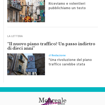
Riceviamo e volentieri
pubblichiamo un testo
inviato dalla scrittrice
monrealese Mariella
Sapienza all'indomani della
Festa del Santissimo
Crocifisso
LA LETTERA
“Il nuovo piano traffico? Un passo indietro
di dieci anni”
di
Redazione
"Una rivoluzione del piano
traffico sarebbe stata
efficace se preceduta da
una rivoluzione culturale"