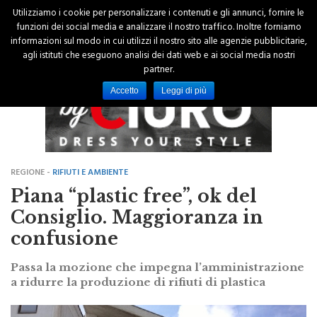
Utilizziamo i cookie per personalizzare i contenuti e gli annunci, fornire le
funzioni dei social media e analizzare il nostro traffico. Inoltre forniamo
informazioni sul modo in cui utilizzi il nostro sito alle agenzie pubblicitarie,
agli istituti che eseguono analisi dei dati web e ai social media nostri
partner.
Accetto
Leggi di più
REGIONE -
RIFIUTI E AMBIENTE
Piana “plastic free”, ok del
Consiglio. Maggioranza in
confusione
Passa la mozione che impegna l’amministrazione
a ridurre la produzione di rifiuti di plastica