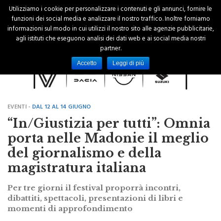
Utilizziamo i cookie per personalizzare i contenuti e gli annunci, fornire le
funzioni dei social media e analizzare il nostro traffico. Inoltre forniamo
informazioni sul modo in cui utilizzi il nostro sito alle agenzie pubblicitarie,
agli istituti che eseguono analisi dei dati web e ai social media nostri
partner.
Accetto
Leggi di più
EVENTI -
DAL 12 AL 14 GIUGNO
“In/Giustizia per tutti”: Omnia
porta nelle Madonie il meglio
del giornalismo e della
magistratura italiana
Per tre giorni il festival proporrà incontri,
dibattiti, spettacoli, presentazioni di libri e
momenti di approfondimento