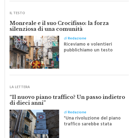
IL TESTO
Monreale e il suo Crocifisso: la forza
silenziosa di una comunità
di
Redazione
Riceviamo e volentieri
pubblichiamo un testo
inviato dalla scrittrice
monrealese Mariella
Sapienza all'indomani della
Festa del Santissimo
Crocifisso
LA LETTERA
“Il nuovo piano traffico? Un passo indietro
di dieci anni”
di
Redazione
"Una rivoluzione del piano
traffico sarebbe stata
efficace se preceduta da
una rivoluzione culturale"