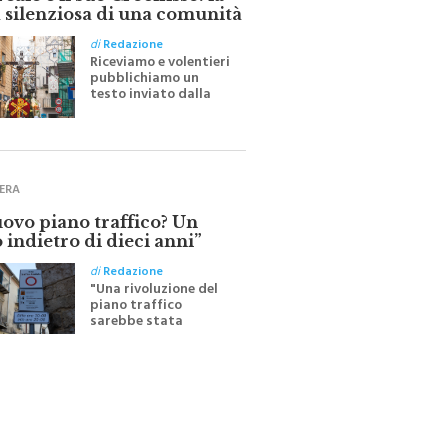
ale e il suo Crocifisso: la
 silenziosa di una comunità
di
Redazione
Riceviamo e volentieri
pubblichiamo un
testo inviato dalla
scrittrice monrealese
Mariella Sapienza
all'indomani della
Festa del Santissimo
Crocifisso
ERA
uovo piano traffico? Un
 indietro di dieci anni”
di
Redazione
"Una rivoluzione del
piano traffico
sarebbe stata
efficace se preceduta
da una rivoluzione
culturale"