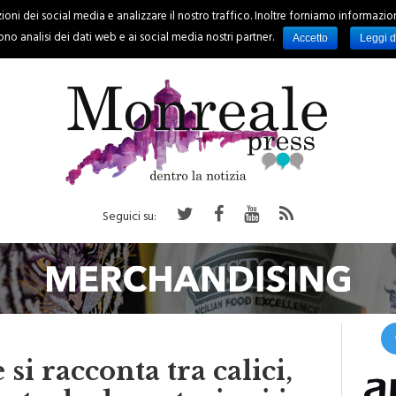
oni dei social media e analizzare il nostro traffico. Inoltre forniamo informazioni s
PALERMO
REGIONE
EVENTI
RUBRICHE
SPORT
no analisi dei dati web e ai social media nostri partner.
Accetto
Leggi d
Seguici su:
i racconta tra calici,