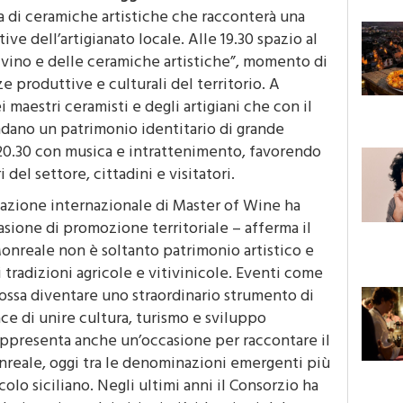
ti
i banchi d’assaggio
dedicati ai vini della Doc
a di ceramiche artistiche che racconterà una
ve dell’artigianato locale. Alle 19.30 spazio al
 vino e delle ceramiche artistiche”, momento di
 produttive e culturali del territorio. A
i maestri ceramisti e degli artigiani che con il
dano un patrimonio identitario di grande
e 20.30 con musica e intrattenimento, favorendo
 del settore, cittadini e visitatori.
azione internazionale di Master of Wine ha
ione di promozione territoriale – afferma il
onreale non è soltanto patrimonio artistico e
i tradizioni agricole e vitivinicole. Eventi come
ossa diventare uno straordinario strumento di
ace di unire cultura, turismo e sviluppo
appresenta anche un’occasione per raccontare il
nreale, oggi tra le denominazioni emergenti più
olo siciliano. Negli ultimi anni il Consorzio ha