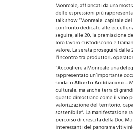
istituzionali. Dalle 19 saranno aper
Monreale, affiancati da una mostr
delle espressioni più rappresentati
talk show “Monreale: capitale del
confronto dedicato alle eccellenze
seguire, alle 20, la premiazione de
loro lavoro custodiscono e traman
valore. La serata proseguirà dall
l’incontro tra produttori, operatori
“Accogliere a Monreale una deleg
rappresentato un’importante occas
sindaco
Alberto Arcidiacono
– M
culturale, ma anche terra di grand
questo dimostrano come il vino p
valorizzazione del territorio, cap
sostenibile”. La manifestazione r
percorso di crescita della Doc Mo
interessanti del panorama vitivinic