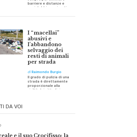
sempre per eliminare
barriere e distanze e
oggi dobbiamo ripartire
per ricostruire certezze
I “macellai”
abusivi e
l’abbandono
selvaggio dei
resti di animali
per strada
di
Raimondo Burgio
Il grado di pulizia di una
strada è direttamente
proporzionale alla
civiltà dei cittadini
TI DA VOI
O