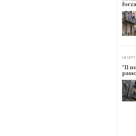
Monre
forza
LA LETT
“Il n
passo