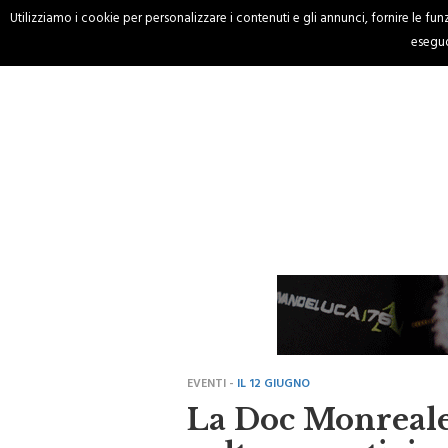
Utilizziamo i cookie per personalizzare i contenuti e gli annunci, fornire le funzi
HOME
CRONACA
eseguo
EVENTI -
IL 12 GIUGNO
La Doc Monreale s