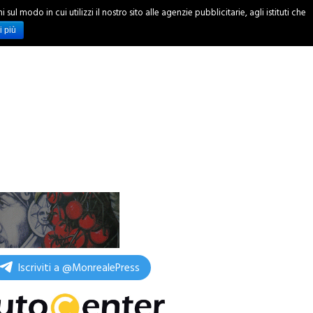
ul modo in cui utilizzi il nostro sito alle agenzie pubblicitarie, agli istituti che
INCHIESTE
i più
Iscriviti a @MonrealePress