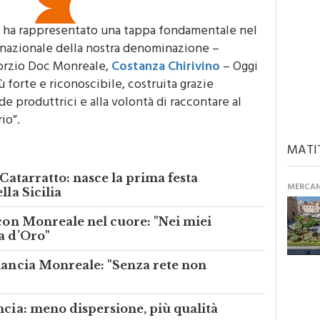
e ha rappresentato una tappa fondamentale nel
nazionale della nostra denominazione –
sorzio Doc Monreale,
Costanza Chirivino
– Oggi
 forte e riconoscibile, costruita grazie
e produttrici e alla volontà di raccontare al
io”.
MATI
 Catarratto: nasce la prima festa
MERCANT
lla Sicilia
 con Monreale nel cuore: "Nei miei
a d’Oro"
 lancia Monreale: "Senza rete non
ncia: meno dispersione, più qualità