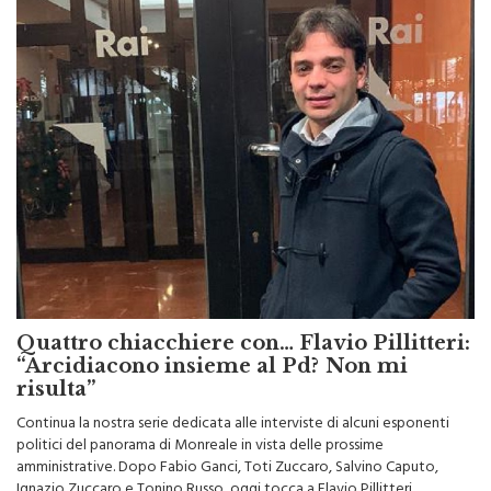
Quattro chiacchiere con… Flavio Pillitteri:
“Arcidiacono insieme al Pd? Non mi
risulta”
Continua la nostra serie dedicata alle interviste di alcuni esponenti
politici del panorama di Monreale in vista delle prossime
amministrative. Dopo Fabio Ganci, Toti Zuccaro, Salvino Caputo,
Ignazio Zuccaro e Tonino Russo, oggi tocca a Flavio Pillitteri.
Monrealese di adozione, ormai è davvero “uno di famiglia”. Flavio