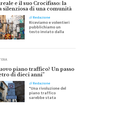
eale e il suo Crocifisso: la
a silenziosa di una comunità
di
Redazione
Riceviamo e volentieri
pubblichiamo un
testo inviato dalla
scrittrice monrealese
Mariella Sapienza
all'indomani della
Festa del Santissimo
Crocifisso
TERA
nuovo piano traffico? Un passo
etro di dieci anni”
di
Redazione
"Una rivoluzione del
piano traffico
sarebbe stata
efficace se preceduta
da una rivoluzione
culturale"