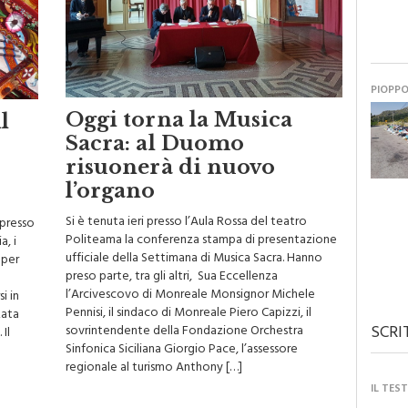
PIOPP
Oggi torna la Musica
l
Sacra: al Duomo
risuonerà di nuovo
l’organo
Si è tenuta ieri presso l’Aula Rossa del teatro
 presso
Politeama la conferenza stampa di presentazione
a, i
ufficiale della Settimana di Musica Sacra. Hanno
 per
preso parte, tra gli altri, Sua Eccellenza
l’Arcivescovo di Monreale Monsignor Michele
i in
Pennisi, il sindaco di Monreale Piero Capizzi, il
zata
SCRI
sovrintendente della Fondazione Orchestra
Il
Sinfonica Siciliana Giorgio Pace, l’assessore
regionale al turismo Anthony […]
IL TES