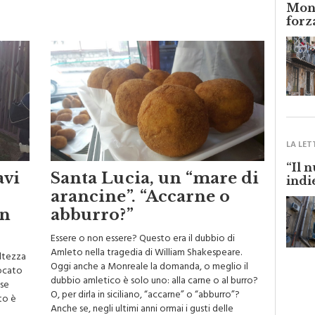
Monr
forz
LA LET
“Il 
avi
Santa Lucia, un “mare di
indi
arancine”. “Accarne o
in
abburro?”
Essere o non essere? Questo era il dubbio di
Amleto nella tragedia di William Shakespeare.
altezza
Oggi anche a Monreale la domanda, o meglio il
vocato
dubbio amletico è solo uno: alla carne o al burro?
 se
O, per dirla in siciliano, “accarne” o “abburro”?
to è