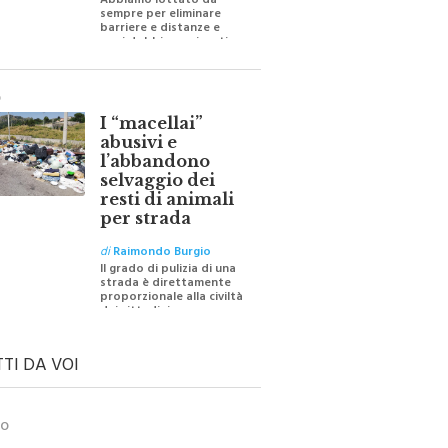
Abbiamo lottato da
sempre per eliminare
barriere e distanze e
oggi dobbiamo ripartire
per ricostruire certezze
O
I “macellai”
abusivi e
l’abbandono
selvaggio dei
resti di animali
per strada
di
Raimondo Burgio
Il grado di pulizia di una
strada è direttamente
proporzionale alla civiltà
dei cittadini
TTI DA VOI
TO