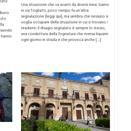
stato
Una situazione che va avanti da diversi mesi. Siamo
in via Togliatti, poco tempo fa un’altra
albero
segnalazione (leggi qui), ma sembra che nessuno si
esto
voglia occupare della situazione in cui si trovano i
lla
residenti. Il disagio segnalato è sempre lo stesso,
Traendo
una conduttura della fognatura che riversa liquami
ti hanno
ogni giorno in strada e che provoca anche […]