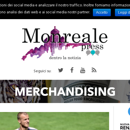
oni dei social media e analizzare il nostro traffico. Inoltre forniamo informazioni s
PALERMO
REGIONE
EVENTI
RUBRICHE
SPORT
no analisi dei dati web e ai social media nostri partner.
Accetto
Leggi d
Seguici su: