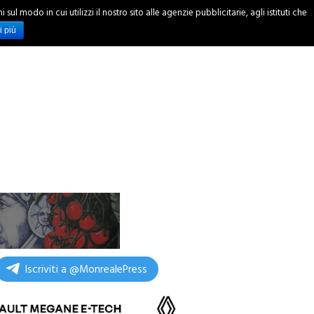
ul modo in cui utilizzi il nostro sito alle agenzie pubblicitarie, agli istituti che
INCHIESTE
i più
Iscriviti a @MonrealePress