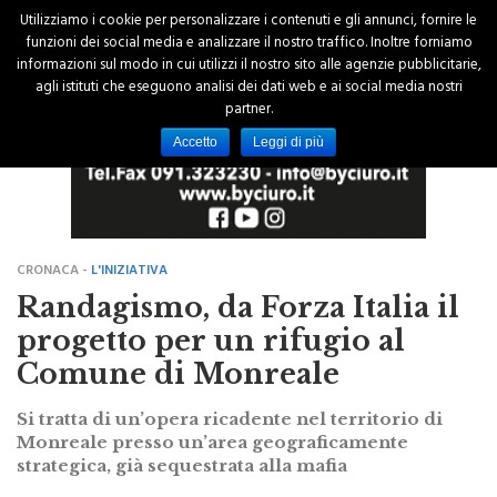
Utilizziamo i cookie per personalizzare i contenuti e gli annunci, fornire le
funzioni dei social media e analizzare il nostro traffico. Inoltre forniamo
informazioni sul modo in cui utilizzi il nostro sito alle agenzie pubblicitarie,
agli istituti che eseguono analisi dei dati web e ai social media nostri
partner.
Accetto
Leggi di più
CRONACA -
L'INIZIATIVA
Randagismo, da Forza Italia il
progetto per un rifugio al
Comune di Monreale
Si tratta di un’opera ricadente nel territorio di
Monreale presso un’area geograficamente
strategica, già sequestrata alla mafia