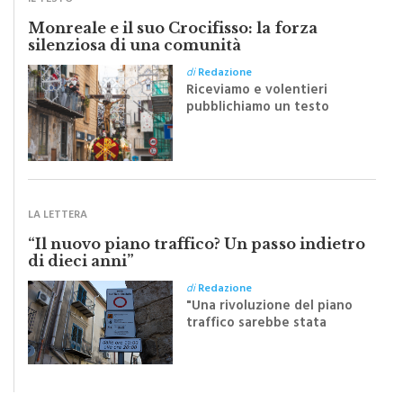
Monreale e il suo Crocifisso: la forza
silenziosa di una comunità
di
Redazione
Riceviamo e volentieri
pubblichiamo un testo
inviato dalla scrittrice
monrealese Mariella
Sapienza all'indomani della
Festa del Santissimo
Crocifisso
LA LETTERA
“Il nuovo piano traffico? Un passo indietro
di dieci anni”
di
Redazione
"Una rivoluzione del piano
traffico sarebbe stata
efficace se preceduta da
una rivoluzione culturale"