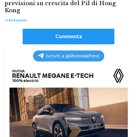
Kong
di
Redazione
Commenta
Iscriviti a @MonrealePress