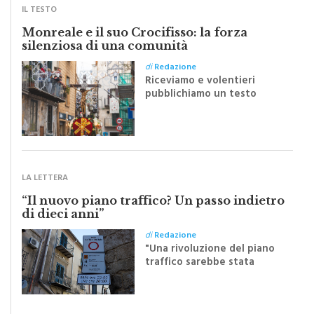
IL TESTO
Monreale e il suo Crocifisso: la forza
silenziosa di una comunità
di
Redazione
Riceviamo e volentieri
pubblichiamo un testo
inviato dalla scrittrice
monrealese Mariella
Sapienza all'indomani della
Festa del Santissimo
Crocifisso
LA LETTERA
“Il nuovo piano traffico? Un passo indietro
di dieci anni”
di
Redazione
"Una rivoluzione del piano
traffico sarebbe stata
efficace se preceduta da
una rivoluzione culturale"