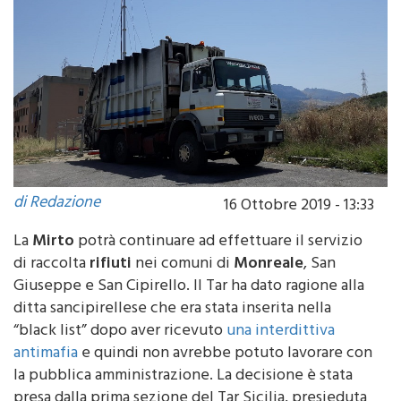
di Redazione
16 Ottobre 2019 - 13:33
La
Mirto
potrà continuare ad effettuare il servizio
di raccolta
rifiuti
nei comuni di
Monreale
, San
Giuseppe e San Cipirello. Il Tar ha dato ragione alla
ditta sancipirellese che era stata inserita nella
“black list” dopo aver ricevuto
una interdittiva
antimafia
e quindi non avrebbe potuto lavorare con
la pubblica amministrazione. La decisione è stata
presa dalla prima sezione del Tar Sicilia, presieduta