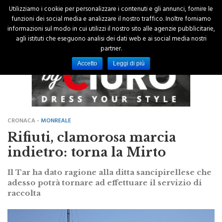
Utilizziamo i cookie per personalizzare i contenuti e gli annunci, fornire le
funzioni dei social media e analizzare il nostro traffico. Inoltre forniamo
informazioni sul modo in cui utilizzi il nostro sito alle agenzie pubblicitarie,
agli istituti che eseguono analisi dei dati web e ai social media nostri
partner.
Accetto
Leggi di più
CRONACA -
MONREALE
Rifiuti, clamorosa marcia
indietro: torna la Mirto
Il Tar ha dato ragione alla ditta sancipirellese che
adesso potrà tornare ad effettuare il servizio di
raccolta