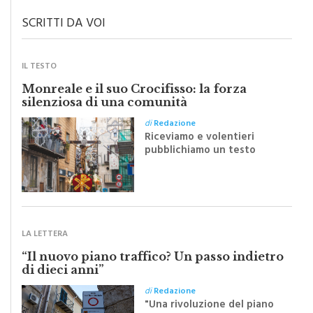
SCRITTI DA VOI
IL TESTO
Monreale e il suo Crocifisso: la forza
silenziosa di una comunità
di
Redazione
Riceviamo e volentieri
pubblichiamo un testo
inviato dalla scrittrice
monrealese Mariella
Sapienza all'indomani della
Festa del Santissimo
Crocifisso
LA LETTERA
“Il nuovo piano traffico? Un passo indietro
di dieci anni”
di
Redazione
"Una rivoluzione del piano