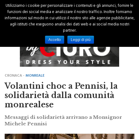
Utilizziamo i cookie per personalizzare i contenuti e gli annunci, fornire le
funzioni dei social media e analizzare il nostro traffico. Inoltre forniamo
informazioni sul modo in cui utilizzi il nostro sito alle agenzie pubblicitarie,
agli istituti che eseguono analisi dei dati web e ai social media nostri
partner.
Accetto
Leggi di più
CRONACA -
MONREALE
Volantini choc a Pennisi, la
solidarietà dalla comunità
monrealese
Messaggi di solidarietà arrivano a Monsignor
Michele Pennisi