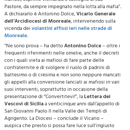
mafiosi, esprime vicinanza e sostegno al suo
Pastore, da sempre impegnato nella lotta alla mafia”.
A dichiararlo è Antonino Dolce,
Vicario Generale
dell’Arcidiocesi di Monreale
, intervenendo sulla
vicenda dei
volantini affissi ieri nelle strade di
Monreale
.
“Ne sono prova – ha detto
Antonino Dolce
– oltre i
frequenti riferimenti nelle omelie, anche il decreti
con i quali vieta ai mafiosi di fare parte delle
confraternite e di svolgere il ruolo di padrini di
battesimo o di cresima e non sono neppure mancati
gli appelli alla conversione lanciati ai mafiosi in vari
suoi interventi, soprattutto in occasione della
presentazione di “Convertitevi!”, la
Lettera dei
Vescovi di Sicilia
a venticinque anni dall’appello di
San Giovanni Paolo II nella Valle dei Templi di
Agrigento. La Diocesi – conclude il Vicario –
auspica che presto si possa fare luce sull’ingiusto