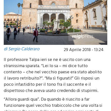
di Sergio Calderaro
29 Aprile 2018 - 13:24
Il professore Talpa ieri se ne è uscito con una
stranissima sparata. “Lei lo sa – mi dice tutto
contento – che nel vecchio paese era stato abolito
il lavoro retribuito?”. “Ma sì figurati!” Gli risposi un
poco infastidito per il tono fra il saccente e il
dispettoso che aveva usato credendo di stupirmi.
“Allora guardi qua”. Da quando è riuscito a far
funzionare quel vecchio trabiccolo che una volta si
chiamava Pc passa delle ore ad aprire ogni sorta di