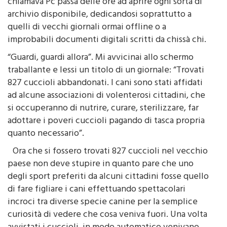
archivio disponibile, dedicandosi soprattutto a
quelli di vecchi giornali ormai offline o a
improbabili documenti digitali scritti da chissà chi.
“Guardi, guardi allora”. Mi avvicinai allo schermo
traballante e lessi un titolo di un giornale: “Trovati
827 cuccioli abbandonati. I cani sono stati affidati
ad alcune associazioni di volenterosi cittadini, che
si occuperanno di nutrire, curare, sterilizzare, far
adottare i poveri cuccioli pagando di tasca propria
quanto necessario”.
Ora che si fossero trovati 827 cuccioli nel vecchio
paese non deve stupire in quanto pare che uno
degli sport preferiti da alcuni cittadini fosse quello
di fare figliare i cani effettuando spettacolari
incroci tra diverse specie canine per la semplice
curiosità di vedere che cosa veniva fuori. Una volta
avvistati i cuccioli, in modo automatico venivano