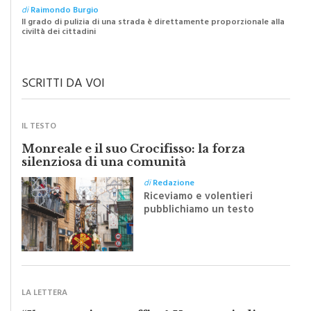
Il grado di pulizia di una strada è direttamente proporzionale alla
civiltà dei cittadini
SCRITTI DA VOI
IL TESTO
Monreale e il suo Crocifisso: la forza
silenziosa di una comunità
di
Redazione
Riceviamo e volentieri
pubblichiamo un testo
inviato dalla scrittrice
monrealese Mariella
Sapienza all'indomani della
Festa del Santissimo
Crocifisso
LA LETTERA
“Il nuovo piano traffico? Un passo indietro
di dieci anni”