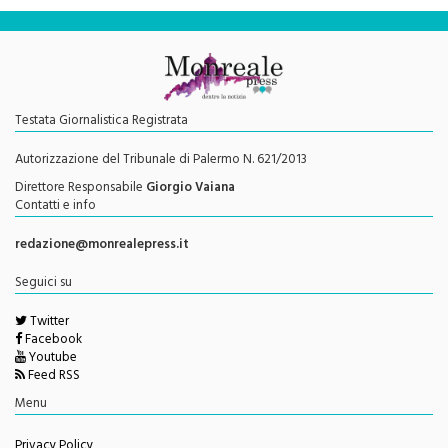
« Precedente
1
…
246
247
248
249
250
…
287
Successivo »
Testata Giornalistica Registrata
Autorizzazione del Tribunale di Palermo N. 621/2013
Direttore Responsabile
Giorgio Vaiana
Contatti e info
redazione@monrealepress.it
Seguici su
Twitter
Facebook
Youtube
Feed RSS
Menu