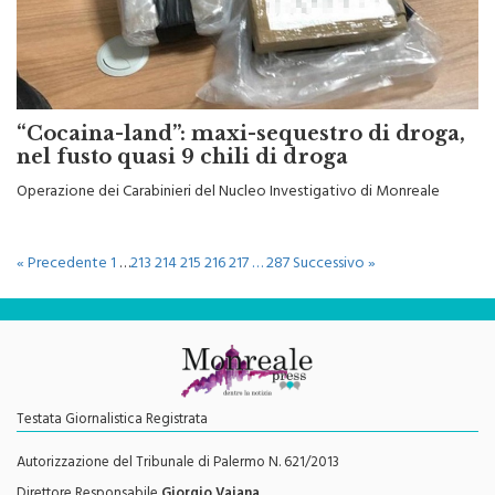
“Cocaina-land”: maxi-sequestro di droga,
nel fusto quasi 9 chili di droga
Operazione dei Carabinieri del Nucleo Investigativo di Monreale
« Precedente
1
…
213
214
215
216
217
…
287
Successivo »
Testata Giornalistica Registrata
Autorizzazione del Tribunale di Palermo N. 621/2013
Direttore Responsabile
Giorgio Vaiana
Contatti e info