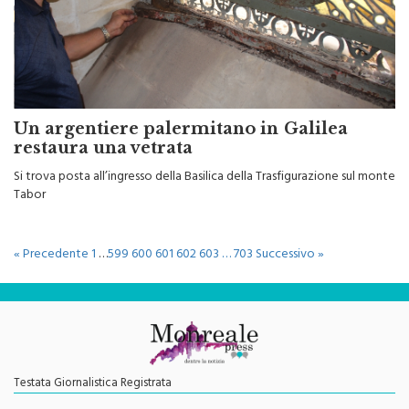
Un argentiere palermitano in Galilea
restaura una vetrata
Si trova posta all’ingresso della Basilica della Trasfigurazione sul monte
Tabor
« Precedente
1
…
599
600
601
602
603
…
703
Successivo »
Testata Giornalistica Registrata