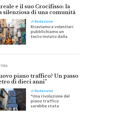
eale e il suo Crocifisso: la
a silenziosa di una comunità
di
Redazione
Riceviamo e volentieri
pubblichiamo un
testo inviato dalla
scrittrice monrealese
Mariella Sapienza
all'indomani della
Festa del Santissimo
Crocifisso
TERA
nuovo piano traffico? Un passo
etro di dieci anni”
di
Redazione
"Una rivoluzione del
piano traffico
sarebbe stata
efficace se preceduta
da una rivoluzione
culturale"