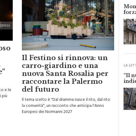
Monr
forz
oso
Il Festino si rinnova: un
i
carro-giardino e una
LA LET
e”
nuova Santa Rosalia per
“Il 
raccontare la Palermo
indi
del futuro
co e le
i più
Il tema scelto è "Dal dramma nasce il rito, dal rito
la comunità", un racconto che anticipa l'Anno
Europeo dei Normanni 2027