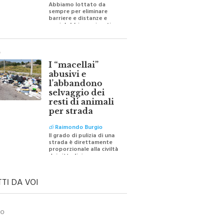
Abbiamo lottato da
sempre per eliminare
barriere e distanze e
oggi dobbiamo ripartire
per ricostruire certezze
O
I “macellai”
abusivi e
l’abbandono
selvaggio dei
resti di animali
per strada
di
Raimondo Burgio
Il grado di pulizia di una
strada è direttamente
proporzionale alla civiltà
dei cittadini
TTI DA VOI
TO