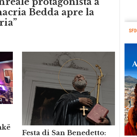
nacria Bedda apre la
ria”
hkë
Festa di San Benedetto: