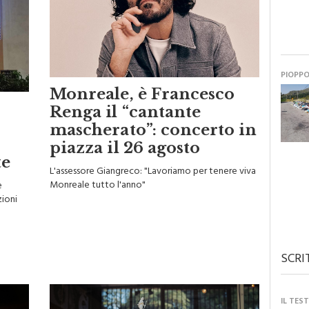
PIOPP
Monreale, è Francesco
Renga il “cantante
mascherato”: concerto in
piazza il 26 agosto
te
L'assessore Giangreco: "Lavoriamo per tenere viva
Monreale tutto l'anno"
e
zioni
SCRI
IL TES