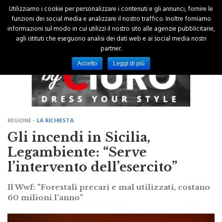
Utilizziamo i cookie per personalizzare i contenuti e gli annunci, fornire le
funzioni dei social media e analizzare il nostro traffico. Inoltre forniamo
informazioni sul modo in cui utilizzi il nostro sito alle agenzie pubblicitarie,
agli istituti che eseguono analisi dei dati web e ai social media nostri
partner.
Accetto
Leggi di più
REGIONE -
LA RICHIESTA
Gli incendi in Sicilia,
Legambiente: “Serve
l’intervento dell’esercito”
Il Wwf: "Forestali precari e mal utilizzati, costano
60 milioni l'anno"