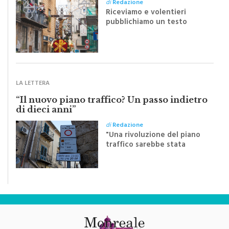
di
Redazione
Riceviamo e volentieri
pubblichiamo un testo
inviato dalla scrittrice
monrealese Mariella
Sapienza all'indomani della
Festa del Santissimo
Crocifisso
LA LETTERA
“Il nuovo piano traffico? Un passo indietro
di dieci anni”
di
Redazione
"Una rivoluzione del piano
traffico sarebbe stata
efficace se preceduta da
una rivoluzione culturale"