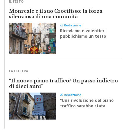
IL TESTO
Monreale e il suo Crocifisso: la forza
silenziosa di una comunità
di
Redazione
Riceviamo e volentieri
pubblichiamo un testo
inviato dalla scrittrice
monrealese Mariella
Sapienza all'indomani della
Festa del Santissimo
Crocifisso
LA LETTERA
“Il nuovo piano traffico? Un passo indietro
di dieci anni”
di
Redazione
"Una rivoluzione del piano
traffico sarebbe stata
efficace se preceduta da
una rivoluzione culturale"