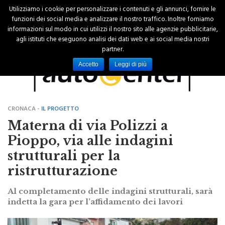
Utilizziamo i cookie per personalizzare i contenuti e gli annunci, fornire le
funzioni dei social media e analizzare il nostro traffico. Inoltre forniamo
informazioni sul modo in cui utilizzi il nostro sito alle agenzie pubblicitarie,
agli istituti che eseguono analisi dei dati web e ai social media nostri
partner.
Accetto
Leggi di più
CRONACA -
IL PROGETTO
Materna di via Polizzi a
Pioppo, via alle indagini
strutturali per la
ristrutturazione
Al completamento delle indagini strutturali, sarà
indetta la gara per l’affidamento dei lavori