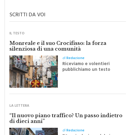
SCRITTI DA VOI
IL TESTO
Monreale e il suo Crocifisso: la forza
silenziosa di una comunità
di
Redazione
Riceviamo e volentieri
pubblichiamo un testo
inviato dalla scrittrice
monrealese Mariella
Sapienza all'indomani della
Festa del Santissimo
Crocifisso
LA LETTERA
“Il nuovo piano traffico? Un passo indietro
di dieci anni”
di
Redazione
"Una rivoluzione del piano
traffico sarebbe stata