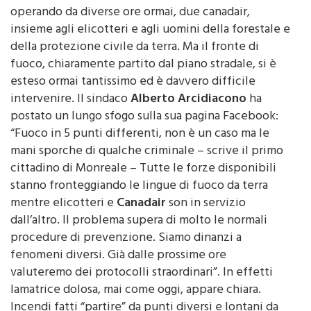
insieme agli elicotteri e agli uomini della forestale e
della protezione civile da terra. Ma il fronte di
fuoco, chiaramente partito dal piano stradale, si è
esteso ormai tantissimo ed è davvero difficile
intervenire. Il sindaco
Alberto Arcidiacono
ha
postato un lungo sfogo sulla sua pagina Facebook:
“Fuoco in 5 punti differenti, non è un caso ma le
mani sporche di qualche criminale – scrive il primo
cittadino di Monreale – Tutte le forze disponibili
stanno fronteggiando le lingue di fuoco da terra
mentre elicotteri e
Canadair
son in servizio
dall’altro. Il problema supera di molto le normali
procedure di prevenzione. Siamo dinanzi a
fenomeni diversi. Già dalle prossime ore
valuteremo dei protocolli straordinari”. In effetti
lamatrice dolosa, mai come oggi, appare chiara.
Incendi fatti “partire” da punti diversi e lontani da
loro per mettere in difficoltà e in crisi la macchina