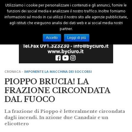
Utilizziamo i cookie per personalizzare i contenuti e gli annunci, fornire le
funzioni dei social media e analizzare il nostro traffico. Inoltre forniamo
informazioni sul modo in cui utilizzi il nostro sito alle agenzie pubblicitarie,
agli istituti che eseguono analisi dei dati web e ai social media nostri
partner.
Accetto
Leggi di più
CRONACA -
IMPONENTE LA MACCHINA DEI SOCCORSI
PIOPPO BRUCIA! LA
FRAZIONE CIRCONDATA
DAL FUOCO
La frazione di Pioppo è letteralmente circondata
dagli incendi. In azione due Canadair e un
elicottero