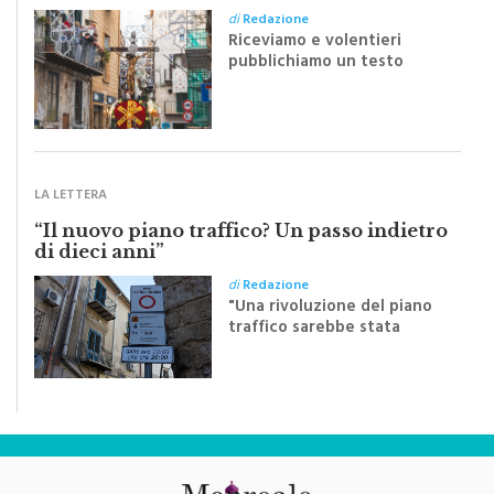
Riceviamo e volentieri
pubblichiamo un testo
inviato dalla scrittrice
monrealese Mariella
Sapienza all'indomani della
Festa del Santissimo
Crocifisso
LA LETTERA
“Il nuovo piano traffico? Un passo indietro
di dieci anni”
di
Redazione
"Una rivoluzione del piano
traffico sarebbe stata
efficace se preceduta da
una rivoluzione culturale"