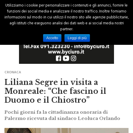
Utilizziamo i cookie per personalizzare i contenuti e gli annunci, fornire le
funzioni dei social media e analizzare il nostro traffico. Inoltre forniamo
informazioni sul modo in cui utilizzi il nostro sito alle agenzie pubblicitarie,
agli istituti che eseguono analisi dei dati web e ai social media nostri
partner.
Accetto
Leggi di più
CRONACA
Liliana Segre in visita a
Monreale: “Che fascino il
Duomo e il Chiostro”
Pochi giorni fa la cittadinanza onoraria di
Palermo ricevuta dal sindaco Leoluca Orlando