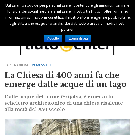
Utilizziamo i cookie per personalizzare i contenuti e gli annunci, fornire le
funzioni dei social media e analizzare il nostro traffico. Inoltre forniamo
informazioni sul modo in cui utilizzi il nostro sito alle agenzie pubblicitarie,
agli istituti che eseguono analisi dei dati web e ai social media nostri
partner.
Accetto
Leggi di più
LA STRANIERA -
IN MESSICO
La Chiesa di 400 anni fa che
emerge dalle acque di un lago
Dalle acque del fiume Grijalva, è emerso lo
scheletro architettonico di una chiesa risalente
alla metà del XVI secolo