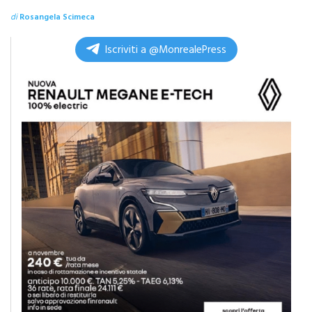
elicottero
di
Rosangela Scimeca
Iscriviti a @MonrealePress