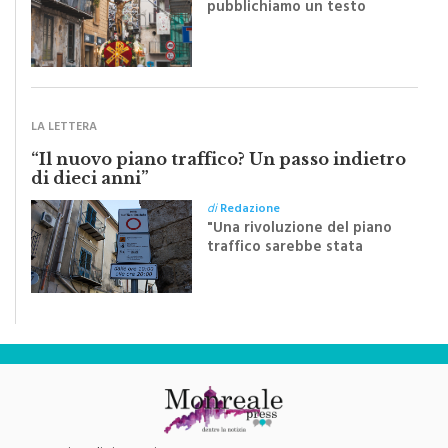
Riceviamo e volentieri
pubblichiamo un testo
inviato dalla scrittrice
monrealese Mariella
Sapienza all'indomani della
Festa del Santissimo
Crocifisso
LA LETTERA
“Il nuovo piano traffico? Un passo indietro
di dieci anni”
di
Redazione
"Una rivoluzione del piano
traffico sarebbe stata
efficace se preceduta da
una rivoluzione culturale"