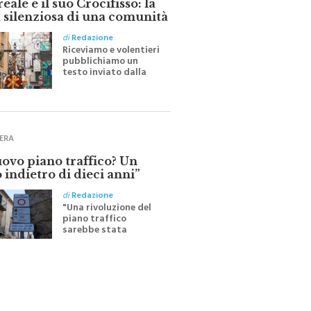
ale e il suo Crocifisso: la
 silenziosa di una comunità
di
Redazione
Riceviamo e volentieri
pubblichiamo un
testo inviato dalla
scrittrice monrealese
Mariella Sapienza
all'indomani della
Festa del Santissimo
Crocifisso
ERA
uovo piano traffico? Un
 indietro di dieci anni”
di
Redazione
"Una rivoluzione del
piano traffico
sarebbe stata
efficace se preceduta
da una rivoluzione
culturale"