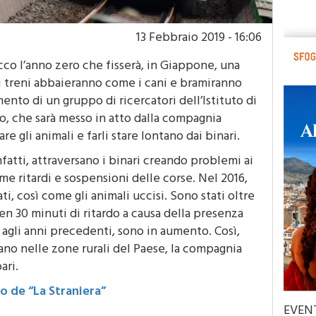
13 Febbraio 2019 - 16:06
Ecco l’anno zero che fisserà, in Giappone, una
 i treni abbaieranno come i cani e bramiranno
imento di un gruppo di ricercatori dell’Istituto di
yo, che sarà messo in atto dalla compagnia
e gli animali e farli stare lontano dai binari.
nfatti, attraversano i binari creando problemi ai
e ritardi e sospensioni delle corse. Nel 2016,
i, così come gli animali uccisi. Sono stati oltre
en 30 minuti di ritardo a causa della presenza
to agli anni precedenti, sono in aumento. Così,
ano nelle zone rurali del Paese, la compagnia
ari.
to de “La Straniera”
EVEN