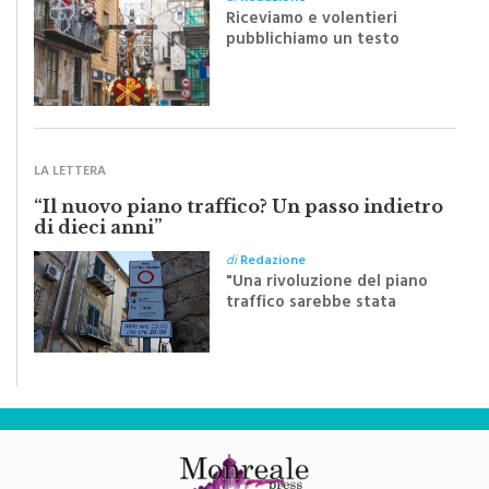
di
Redazione
Riceviamo e volentieri
pubblichiamo un testo
inviato dalla scrittrice
monrealese Mariella
Sapienza all'indomani della
Festa del Santissimo
Crocifisso
LA LETTERA
“Il nuovo piano traffico? Un passo indietro
di dieci anni”
di
Redazione
"Una rivoluzione del piano
traffico sarebbe stata
efficace se preceduta da
una rivoluzione culturale"