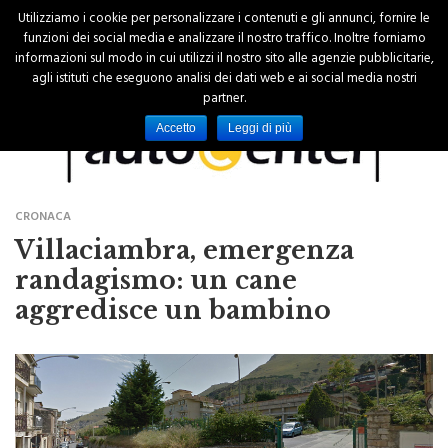
Utilizziamo i cookie per personalizzare i contenuti e gli annunci, fornire le
funzioni dei social media e analizzare il nostro traffico. Inoltre forniamo
informazioni sul modo in cui utilizzi il nostro sito alle agenzie pubblicitarie,
agli istituti che eseguono analisi dei dati web e ai social media nostri
partner.
Accetto
Leggi di più
CRONACA
Villaciambra, emergenza
randagismo: un cane
aggredisce un bambino