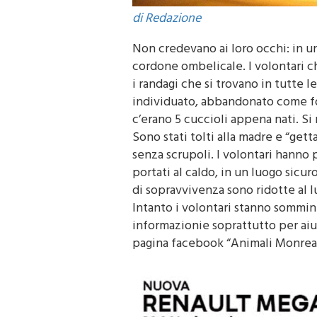
di Redazione
Non credevano ai loro occhi: in un
cordone ombelicale. I volontari che
i randagi che si trovano in tutte 
individuato, abbandonato come fo
c’erano 5 cuccioli appena nati. S
Sono stati tolti alla madre e “ge
senza scrupoli. I volontari hanno
portati al caldo, in un luogo sicu
di sopravvivenza sono ridotte al 
Intanto i volontari stanno sommini
informazionie soprattutto per aiut
pagina facebook “Animali Monrea