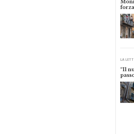
forza
LA LETT
“Il n
passo