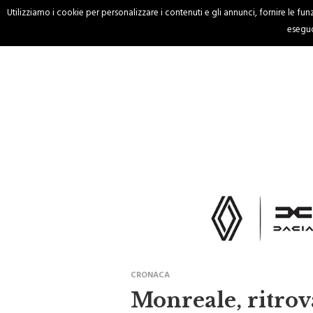
Utilizziamo i cookie per personalizzare i contenuti e gli annunci, fornire le funzi
HOME
CRONACA
eseguo
CRONACA
Monreale, ritrov