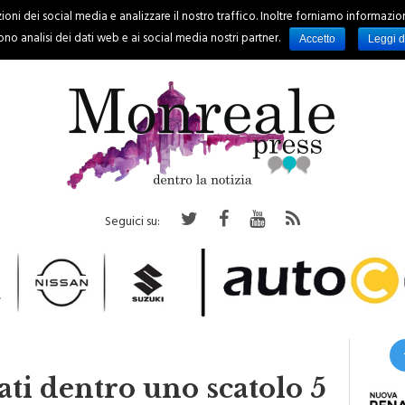
oni dei social media e analizzare il nostro traffico. Inoltre forniamo informazioni s
PALERMO
REGIONE
EVENTI
RUBRICHE
SPORT
no analisi dei dati web e ai social media nostri partner.
Accetto
Leggi d
Seguici su:
ati dentro uno scatolo 5