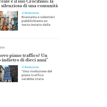
 silenziosa di una comunità
di
Redazione
Riceviamo e volentieri
pubblichiamo un
testo inviato dalla
scrittrice monrealese
Mariella Sapienza
all'indomani della
Festa del Santissimo
Crocifisso
ERA
uovo piano traffico? Un
 indietro di dieci anni”
di
Redazione
"Una rivoluzione del
piano traffico
sarebbe stata
efficace se preceduta
da una rivoluzione
culturale"