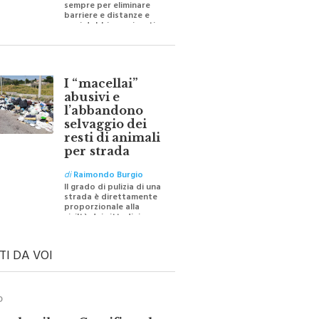
barriere e distanze e
oggi dobbiamo ripartire
per ricostruire certezze
I “macellai”
abusivi e
l’abbandono
selvaggio dei
resti di animali
per strada
di
Raimondo Burgio
Il grado di pulizia di una
strada è direttamente
proporzionale alla
civiltà dei cittadini
TI DA VOI
O
ale e il suo Crocifisso: la