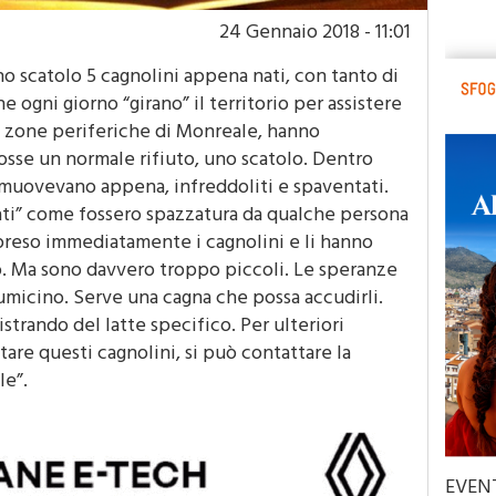
24 Gennaio 2018 - 11:01
o scatolo 5 cagnolini appena nati, con tanto di
 ogni giorno “girano” il territorio per assistere
le zone periferiche di Monreale, hanno
sse un normale rifiuto, uno scatolo. Dentro
i muovevano appena, infreddoliti e spaventati.
ttati” come fossero spazzatura da qualche persona
 preso immediatamente i cagnolini e li hanno
ro. Ma sono davvero troppo piccoli. Le speranze
lumicino. Serve una cagna che possa accudirli.
strando del latte specifico. Per ulteriori
are questi cagnolini, si può contattare la
le”.
EVEN