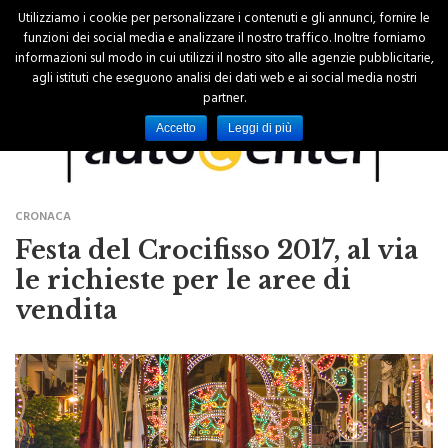
Utilizziamo i cookie per personalizzare i contenuti e gli annunci, fornire le
funzioni dei social media e analizzare il nostro traffico. Inoltre forniamo
informazioni sul modo in cui utilizzi il nostro sito alle agenzie pubblicitarie,
agli istituti che eseguono analisi dei dati web e ai social media nostri
partner.
Accetto
Leggi di più
CRONACA
Festa del Crocifisso 2017, al via
le richieste per le aree di
vendita