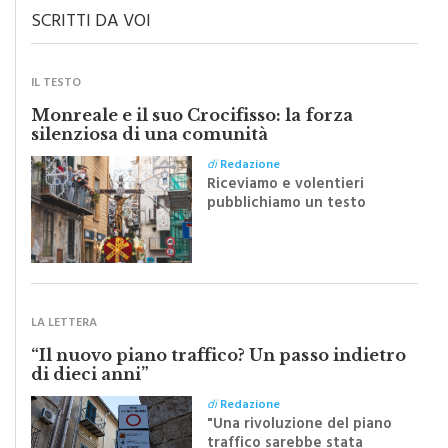
SCRITTI DA VOI
IL TESTO
Monreale e il suo Crocifisso: la forza
silenziosa di una comunità
di
Redazione
Riceviamo e volentieri
pubblichiamo un testo
inviato dalla scrittrice
monrealese Mariella
Sapienza all'indomani della
Festa del Santissimo
Crocifisso
LA LETTERA
“Il nuovo piano traffico? Un passo indietro
di dieci anni”
di
Redazione