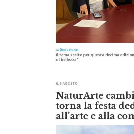
di
Redazione
Il tema scelto per questa decima edizione
di bellezza"
IL 9 AGOSTO
NaturArte cambia
torna la festa de
all’arte e alla c