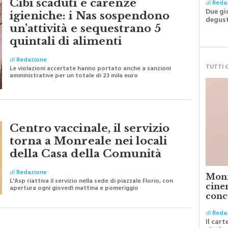
Cibi scaduti e carenze
di
Reda
Due gi
igieniche: i Nas sospendono
degust
un’attività e sequestrano 5
quintali di alimenti
di
Redazione
TUTTI 
Le violazioni accertate hanno portato anche a sanzioni
amministrative per un totale di 23 mila euro
Centro vaccinale, il servizio
torna a Monreale nei locali
della Casa della Comunità
di
Redazione
Monr
L'Asp riattiva il servizio nella sede di piazzale Florio, con
cinem
apertura ogni giovedì mattina e pomeriggio
conc
di
Reda
Il cart