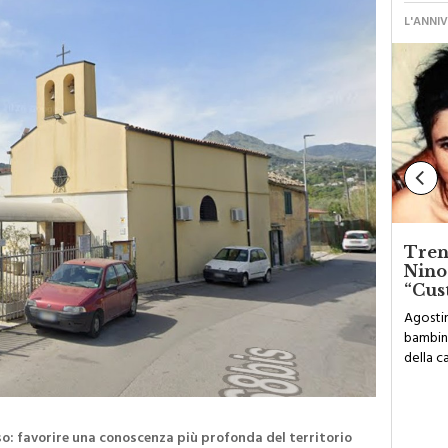
CARINI
L'ANNI
ga,
Scoperta piantagione di cannabis:
Trent
nza
sequestrate 24 piante alte oltre
Nino
due metri
“Cus
La piantagione è stata sequestrata a carico di
Agostin
el
ignoti e le piante sono state estirpate
bambina
della c