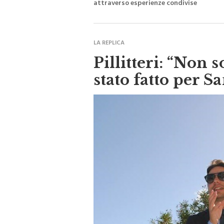
L'iniziativa nasce con un obiettivo prec
attraverso esperienze condivise
LA REPLICA
Pillitteri: “Non s
stato fatto per S