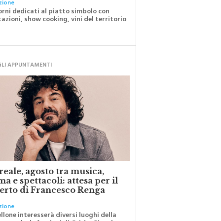
zione
orni dedicati al piatto simbolo con
azioni, show cooking, vini del territorio
GLI APPUNTAMENTI
eale, agosto tra musica,
a e spettacoli: attesa per il
erto di Francesco Renga
zione
ellone interesserà diversi luoghi della