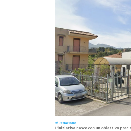
L'ARRESTO NEL QUARTIERE ZEN 2
Controlli dei carabinieri, dro
guida in stato di ebrezza e se
patente: un arresto e sette
denunce
L'operazione ha interessato diverse aree d
capoluogo
di
Redazione