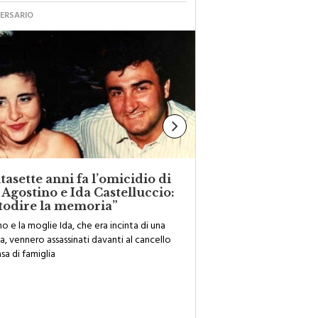
VERSARIO
L'ARRESTO NEL QUARTIERE Z
asette anni fa l’omicidio di
Controlli dei cara
 Agostino e Ida Castelluccio:
guida in stato di 
todire la memoria”
patente: un arrest
denunce
o e la moglie Ida, che era incinta di una
L'operazione ha interessat
, vennero assassinati davanti al cancello
capoluogo
asa di famiglia