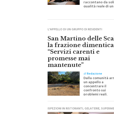
progresso, ma no
raccontano da soli
qualità reale di un
dispositivo
L'APPELLO DI UN GRUPPO DI RESIDENTI
San Martino delle Sca
la frazione dimentica
“Servizi carenti e
promesse mai
mantenute”
di
Redazione
Dalla comunità ar
un appello a
concentrare il
confronto sui
problemi reali,
chiedendo meno
allarmismi e più
interventi concret
ISPEZIONI IN RISTORANTI, GELATERIE, SUPERM