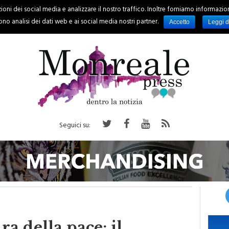
oni dei social media e analizzare il nostro traffico. Inoltre forniamo informazioni s
PALERMO
REGIONE
EVENTI
RUBRICHE
SPORT
no analisi dei dati web e ai social media nostri partner.
Accetto
Leggi d
Seguici su: