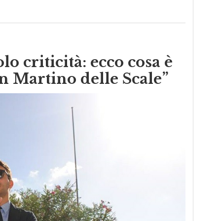
iso: favorire una conoscenza più profonda del territorio
olo criticità: ecco cosa è
an Martino delle Scale”