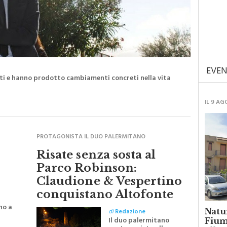
EVEN
ati e hanno prodotto cambiamenti concreti nella vita
IL 9 A
PROTAGONISTA IL DUO PALERMITANO
Risate senza sosta al
Parco Robinson:
Claudione & Vespertino
conquistano Altofonte
no a
Natu
di
Redazione
Il duo palermitano
Fiume