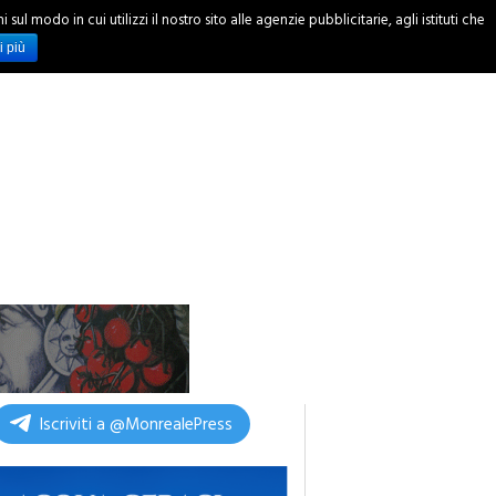
ul modo in cui utilizzi il nostro sito alle agenzie pubblicitarie, agli istituti che
INCHIESTE
i più
Iscriviti a @MonrealePress