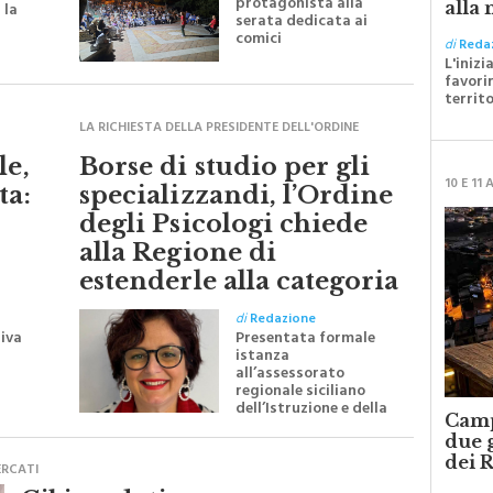
n
protagonista alla
alla 
 la
serata dedicata ai
comici
di
Reda
L'inizi
favori
territ
LA RICHIESTA DELLA PRESIDENTE DELL'ORDINE
le,
Borse di studio per gli
10 E 11
ta:
specializzandi, l’Ordine
degli Psicologi chiede
alla Regione di
estenderle alla categoria
di
Redazione
riva
Presentata formale
istanza
all’assessorato
regionale siciliano
dell’Istruzione e della
Camp
formazione
professionale
due g
i
dei R
ERCATI