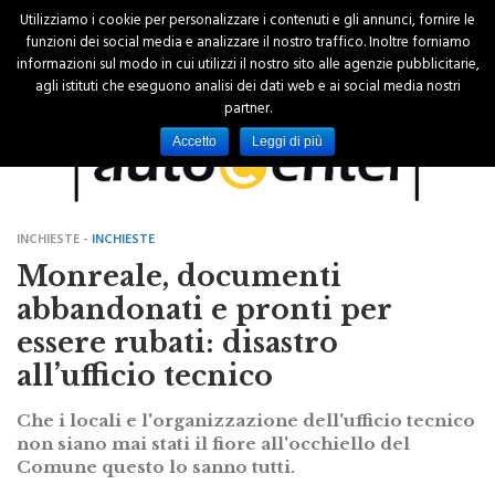
Utilizziamo i cookie per personalizzare i contenuti e gli annunci, fornire le
funzioni dei social media e analizzare il nostro traffico. Inoltre forniamo
informazioni sul modo in cui utilizzi il nostro sito alle agenzie pubblicitarie,
agli istituti che eseguono analisi dei dati web e ai social media nostri
partner.
Accetto
Leggi di più
INCHIESTE -
INCHIESTE
Monreale, documenti
abbandonati e pronti per
essere rubati: disastro
all’ufficio tecnico
Che i locali e l'organizzazione dell'ufficio tecnico
non siano mai stati il fiore all'occhiello del