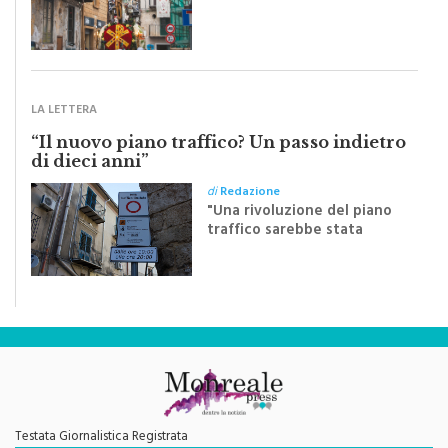
pubblichiamo un testo
inviato dalla scrittrice
monrealese Mariella
Sapienza all'indomani della
Festa del Santissimo
Crocifisso
LA LETTERA
“Il nuovo piano traffico? Un passo indietro
di dieci anni”
di
Redazione
"Una rivoluzione del piano
traffico sarebbe stata
efficace se preceduta da
una rivoluzione culturale"