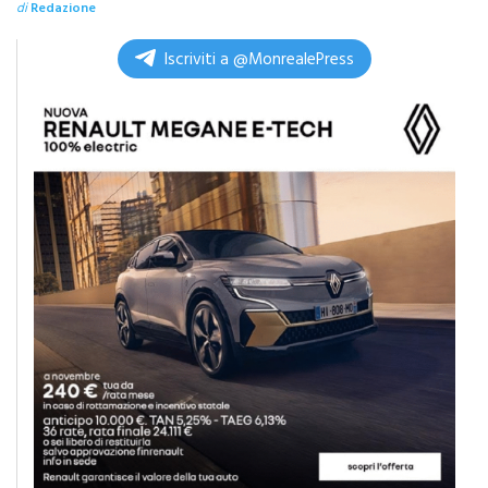
Kong
di
Redazione
Iscriviti a @MonrealePress