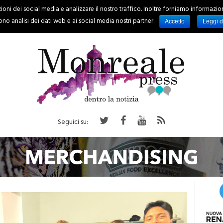
oni dei social media e analizzare il nostro traffico. Inoltre forniamo informazioni s
PALERMO
REGIONE
EVENTI
RUBRICHE
SPORT
no analisi dei dati web e ai social media nostri partner.
Accetto
Leggi d
Seguici su: