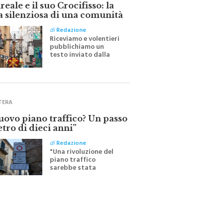
eale e il suo Crocifisso: la
a silenziosa di una comunità
di
Redazione
Riceviamo e volentieri
pubblichiamo un
testo inviato dalla
scrittrice monrealese
Mariella Sapienza
all'indomani della
Festa del Santissimo
Crocifisso
TERA
nuovo piano traffico? Un passo
etro di dieci anni”
di
Redazione
"Una rivoluzione del
piano traffico
sarebbe stata
efficace se preceduta
da una rivoluzione
culturale"