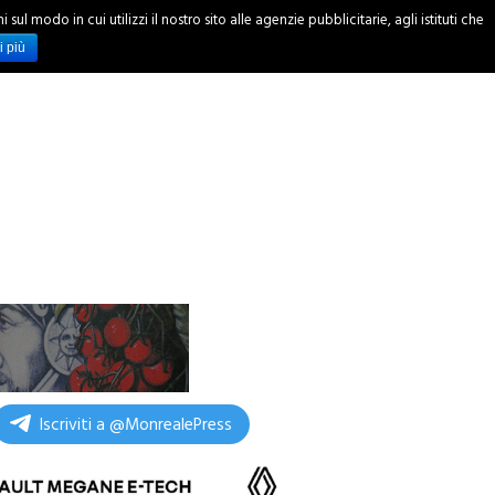
ul modo in cui utilizzi il nostro sito alle agenzie pubblicitarie, agli istituti che
INCHIESTE
i più
Iscriviti a @MonrealePress