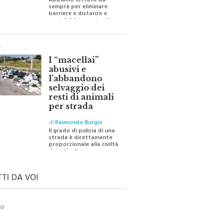
Abbiamo lottato da
sempre per eliminare
barriere e distanze e
oggi dobbiamo ripartire
per ricostruire certezze
O
I “macellai”
abusivi e
l’abbandono
selvaggio dei
resti di animali
per strada
di
Raimondo Burgio
Il grado di pulizia di una
strada è direttamente
proporzionale alla civiltà
dei cittadini
TTI DA VOI
TO