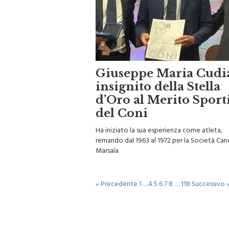
Giuseppe Maria Cudi
insignito della Stella
d’Oro al Merito Sport
del Coni
Ha iniziato la sua esperienza come atleta,
remando dal 1963 al 1972 per la Società Can
Marsala
« Precedente
1
…
4
5
6
7
8
…
118
Successivo 