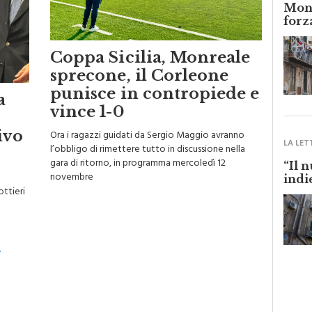
Monr
forz
Coppa Sicilia, Monreale
sprecone, il Corleone
punisce in contropiede e
a
vince 1-0
ivo
Ora i ragazzi guidati da Sergio Maggio avranno
LA LET
l’obbligo di rimettere tutto in discussione nella
gara di ritorno, in programma mercoledì 12
“Il 
novembre
indi
ottieri
»