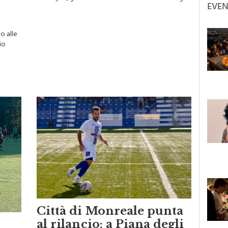
Cheruiyot, già vincitore della Maratona di Bologna
EVEN
o alle
io
Città di Monreale punta