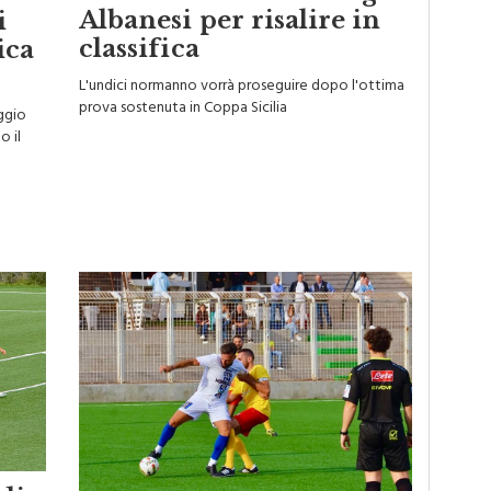
al rilancio: a Piana degli
Albanesi per risalire in
i
classifica
ica
L'undici normanno vorrà proseguire dopo l'ottima
prova sostenuta in Coppa Sicilia
ggio
o il