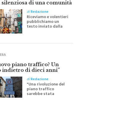
di
Redazione
Riceviamo e volentieri
pubblichiamo un
testo inviato dalla
scrittrice monrealese
Mariella Sapienza
all'indomani della
Festa del Santissimo
Crocifisso
ERA
uovo piano traffico? Un
 indietro di dieci anni”
di
Redazione
"Una rivoluzione del
piano traffico
sarebbe stata
efficace se preceduta
da una rivoluzione
culturale"