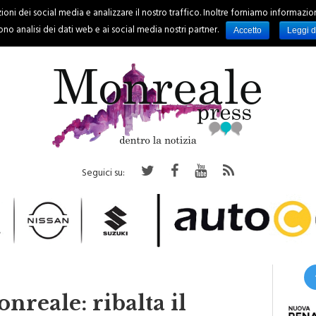
oni dei social media e analizzare il nostro traffico. Inoltre forniamo informazioni s
PALERMO
REGIONE
EVENTI
RUBRICHE
SPORT
no analisi dei dati web e ai social media nostri partner.
Accetto
Leggi d
Seguici su:
nreale: ribalta il