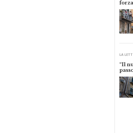
LA LETT
“Il n
passo