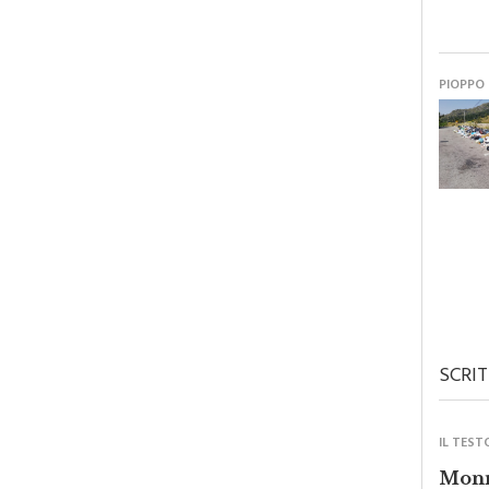
PIOPPO
SCRIT
IL TEST
Monre
forza