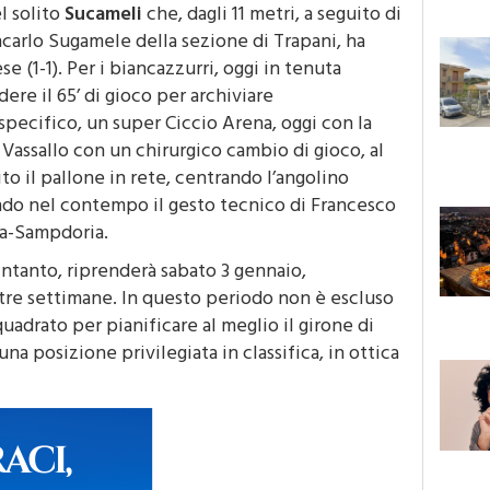
l solito
Sucameli
che, dagli 11 metri, a seguito di
ncarlo Sugamele della sezione di Trapani, ha
 (1-1). Per i biancazzurri, oggi in tenuta
ere il 65’ di gioco per archiviare
specifico, un super Ciccio Arena, oggi con la
a Vassallo con un chirurgico cambio di gioco, al
ito il pallone in rete, centrando l’angolino
dando nel contempo il gesto tecnico di Francesco
ma-Sampdoria.
intanto, riprenderà sabato 3 gennaio,
 tre settimane. In questo periodo non è escluso
uadrato per pianificare al meglio il girone di
 una posizione privilegiata in classifica, in ottica