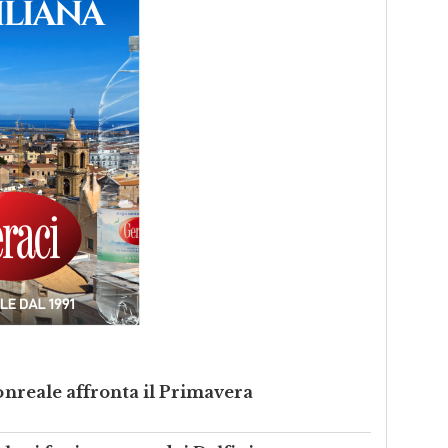
Monreale affronta il Primavera
ale si fa rimontare dai Delfini