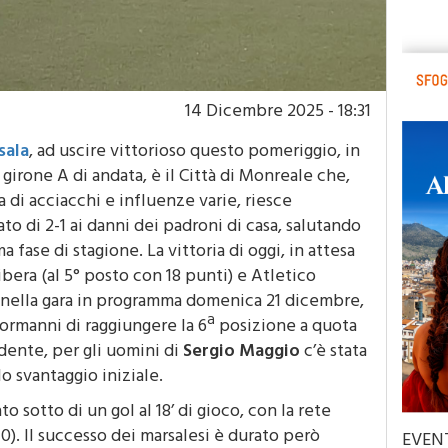
14 Dicembre 2025 - 18:31
sala
, ad uscire vittorioso questo pomeriggio, in
girone A di andata, è il Città di Monreale che,
i acciacchi e influenze varie, riesce
to di 2-1 ai danni dei padroni di casa, salutando
 fase di stagione. La vittoria di oggi, in attesa
Ribera (al 5° posto con 18 punti) e Atletico
), nella gara in programma domenica 21 dicembre,
manni di raggiungere la 6ª posizione a quota
dente, per gli uomini di
Sergio Maggio
c’è stata
o svantaggio iniziale.
to sotto di un gol al 18’ di gioco, con la rete
0). Il successo dei marsalesi è durato però
EVEN