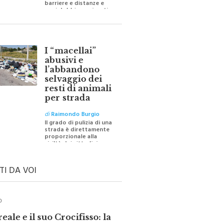
oggi dobbiamo ripartire
per ricostruire certezze
I “macellai”
abusivi e
l’abbandono
selvaggio dei
resti di animali
per strada
di
Raimondo Burgio
Il grado di pulizia di una
strada è direttamente
proporzionale alla
civiltà dei cittadini
TI DA VOI
O
ale e il suo Crocifisso: la
 silenziosa di una comunità