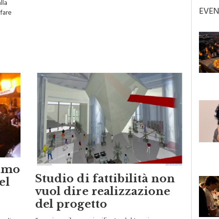
EVEN
 fare
iamo
Studio di fattibilità non
el
vuol dire realizzazione
del progetto
Scopriamo il verso significato del termine e
a di