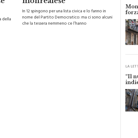
Monr
In 12 spingono per una lista civica e lo fanno in
forz
nome del Partito Democratico: ma ci sono alcuni
a della
che la tessera nemmeno ce l’hanno
LA LET
“Il 
indi