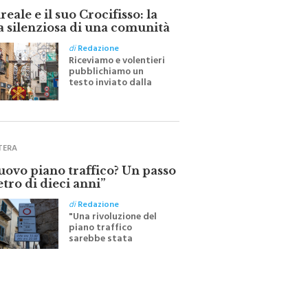
eale e il suo Crocifisso: la
a silenziosa di una comunità
di
Redazione
Riceviamo e volentieri
pubblichiamo un
testo inviato dalla
scrittrice monrealese
Mariella Sapienza
all'indomani della
Festa del Santissimo
Crocifisso
TERA
nuovo piano traffico? Un passo
etro di dieci anni”
di
Redazione
"Una rivoluzione del
piano traffico
sarebbe stata
efficace se preceduta
da una rivoluzione
culturale"