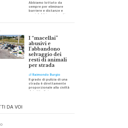
Abbiamo lottato da
sempre per eliminare
barriere e distanze e
oggi dobbiamo ripartire
per ricostruire certezze
O
I “macellai”
abusivi e
l’abbandono
selvaggio dei
resti di animali
per strada
di
Raimondo Burgio
Il grado di pulizia di una
strada è direttamente
proporzionale alla civiltà
dei cittadini
TTI DA VOI
TO