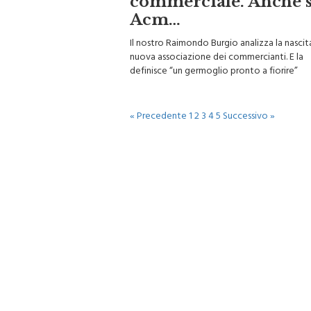
Acm…
Il nostro Raimondo Burgio analizza la nascit
nuova associazione dei commercianti. E la
definisce “un germoglio pronto a fiorire”
« Precedente
1
2
3
4
5
Successivo »