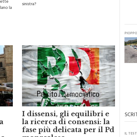
sinistra?
lano la
PIOPP
I dissensi, gli equilibri e
SCRI
a
la ricerca di consensi: la
fase più delicata per il Pd
IL TES
se
monrealese