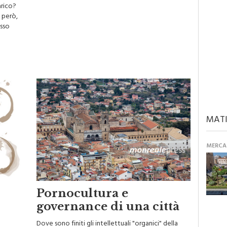
arico?
, però,
sso
MATI
MERCAN
Pornocultura e
governance di una città
Dove sono finiti gli intellettuali "organici" della
nette