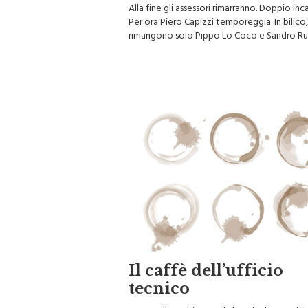
Alla fine gli assessori rimarranno. Doppio inc
Per ora Piero Capizzi temporeggia. In bilico
rimangono solo Pippo Lo Coco e Sandro Ru
Il caffè dell’ufficio
tecnico
Un novello Robin Hood che ruba le macchi