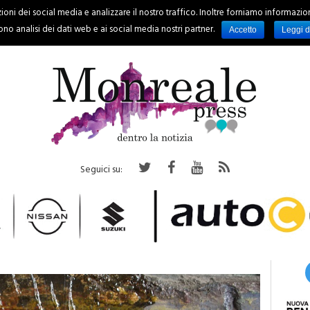
oni dei social media e analizzare il nostro traffico. Inoltre forniamo informazioni s
PALERMO
REGIONE
EVENTI
RUBRICHE
SPORT
no analisi dei dati web e ai social media nostri partner.
Accetto
Leggi d
Seguici su: