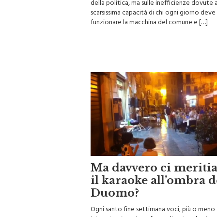
scarsissima capacità di chi ogni giorno deve
funzionare la macchina del comune e […]
Ma davvero ci merit
il karaoke all’ombra d
Duomo?
Ogni santo fine settimana voci, più o meno
intonate, riempiono l'area di note e la piazz