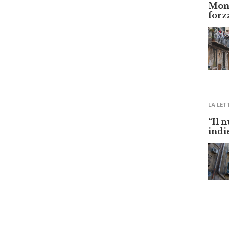
Monr
forz
LA LET
“Il 
indi