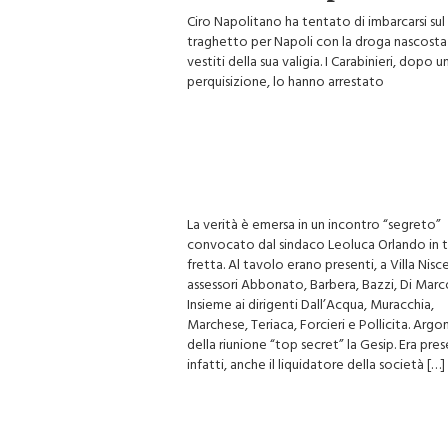
Ciro Napolitano ha tentato di imbarcarsi sul
traghetto per Napoli con la droga nascosta 
vestiti della sua valigia. I Carabinieri, dopo u
perquisizione, lo hanno arrestato
La verità è emersa in un incontro “segreto”
convocato dal sindaco Leoluca Orlando in 
fretta. Al tavolo erano presenti, a Villa Nisce
assessori Abbonato, Barbera, Bazzi, Di Marc
Insieme ai dirigenti Dall’Acqua, Muracchia,
Marchese, Teriaca, Forcieri e Pollicita. Ar
della riunione “top secret” la Gesip. Era pre
infatti, anche il liquidatore della società […]