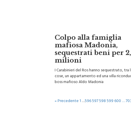
Colpo alla famiglia
mafiosa Madonia,
sequestrati beni per 2
milioni
I Carabinieri del Ros hanno sequestrato, tra l
cose, un appartamento ed una villa riconduci
boss mafioso Aldo Madonia
« Precedente
1
…
596
597
598
599
600
…
70