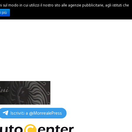
ul modo in cui utilizzi il nostro sito alle agenzie pubblicitarie, agli istituti che
INCHIESTE
i più
Iscriviti a @MonrealePress