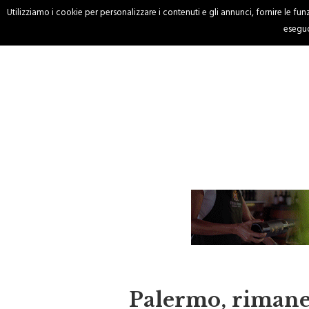
Utilizziamo i cookie per personalizzare i contenuti e gli annunci, fornire le funzi
HOME
CRONACA
eseguo
Palermo, rimane 