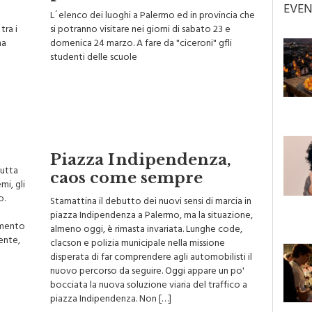
EVEN
L´elenco dei luoghi a Palermo ed in provincia che
tra i
si potranno visitare nei giorni di sabato 23 e
na
domenica 24 marzo. A fare da "ciceroni" gfli
studenti delle scuole
Piazza Indipendenza,
tutta
caos come sempre
mi, gli
o.
Stamattina il debutto dei nuovi sensi di marcia in
piazza Indipendenza a Palermo, ma la situazione,
gomento
almeno oggi, è rimasta invariata. Lunghe code,
sente,
clacson e polizia municipale nella missione
disperata di far comprendere agli automobilisti il
nuovo percorso da seguire. Oggi appare un po'
bocciata la nuova soluzione viaria del traffico a
piazza Indipendenza. Non […]