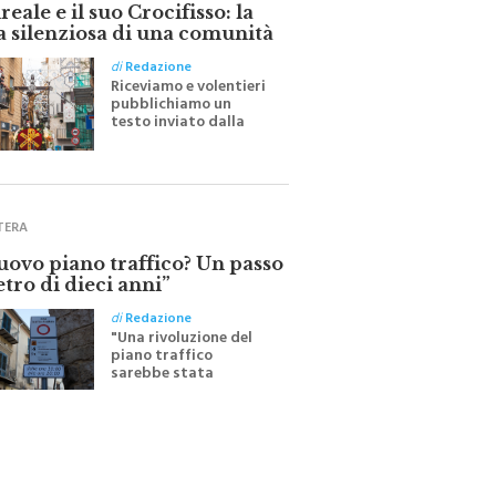
eale e il suo Crocifisso: la
a silenziosa di una comunità
di
Redazione
Riceviamo e volentieri
pubblichiamo un
testo inviato dalla
scrittrice monrealese
Mariella Sapienza
all'indomani della
Festa del Santissimo
Crocifisso
TERA
nuovo piano traffico? Un passo
etro di dieci anni”
di
Redazione
"Una rivoluzione del
piano traffico
sarebbe stata
efficace se preceduta
da una rivoluzione
culturale"