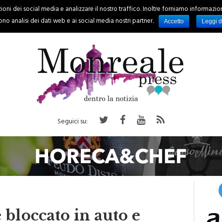
oni dei social media e analizzare il nostro traffico. Inoltre forniamo informazioni s
PALERMO
REGIONE
EVENTI
RUBRICHE
SPORT
no analisi dei dati web e ai social media nostri partner.
Accetto
Leggi d
Seguici su:
bloccato in auto e