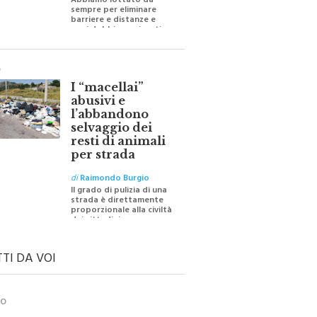
Abbiamo lottato da
sempre per eliminare
barriere e distanze e
oggi dobbiamo ripartire
per ricostruire certezze
O
I “macellai”
abusivi e
l’abbandono
selvaggio dei
resti di animali
per strada
di
Raimondo Burgio
Il grado di pulizia di una
strada è direttamente
proporzionale alla civiltà
dei cittadini
TTI DA VOI
TO