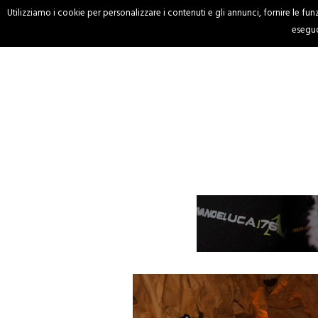
Utilizziamo i cookie per personalizzare i contenuti e gli annunci, fornire le funzi
HOME
CRONACA
eseguo