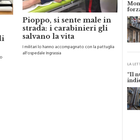
Monr
forz
Pioppo, si sente male in
strada: i carabinieri gli
salvano la vita
di
I militari lo hanno accompagnato con la pattuglia
all'ospedale Ingrassia
to
LA LET
“Il 
indi