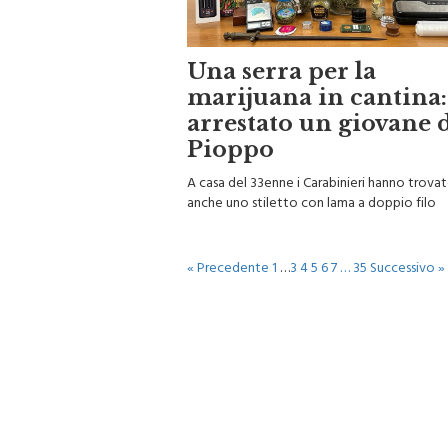
Una serra per la
marijuana in cantina:
arrestato un giovane 
Pioppo
A casa del 33enne i Carabinieri hanno trova
anche uno stiletto con lama a doppio filo
« Precedente
1
…
3
4
5
6
7
…
35
Successivo »