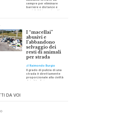
Abbiamo lottato da
sempre per eliminare
barriere e distanze e
oggi dobbiamo ripartire
per ricostruire certezze
O
I “macellai”
abusivi e
l’abbandono
selvaggio dei
resti di animali
per strada
di
Raimondo Burgio
Il grado di pulizia di una
strada è direttamente
proporzionale alla civiltà
dei cittadini
TTI DA VOI
TO