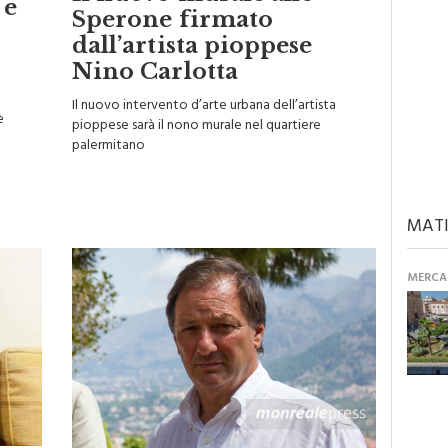
Il nuovo murale allo
 e
Sperone firmato
dall’artista pioppese
Nino Carlotta
Il nuovo intervento d’arte urbana dell’artista
è
pioppese sarà il nono murale nel quartiere
palermitano
MATI
MERCAN