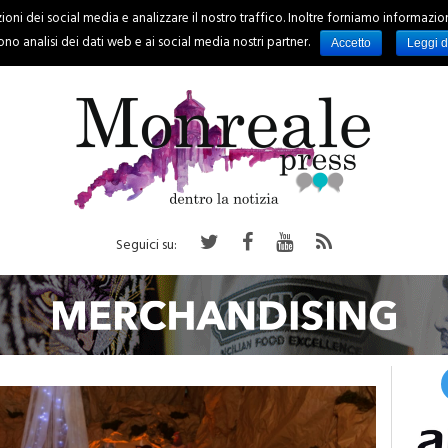
oni dei social media e analizzare il nostro traffico. Inoltre forniamo informazioni s
PALERMO
REGIONE
EVENTI
RUBRICHE
SPORT
no analisi dei dati web e ai social media nostri partner.
Accetto
Leggi d
Seguici su: