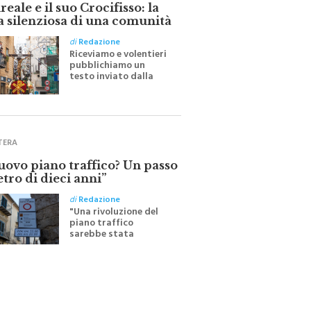
eale e il suo Crocifisso: la
a silenziosa di una comunità
di
Redazione
Riceviamo e volentieri
pubblichiamo un
testo inviato dalla
scrittrice monrealese
Mariella Sapienza
all'indomani della
Festa del Santissimo
Crocifisso
TERA
nuovo piano traffico? Un passo
etro di dieci anni”
di
Redazione
"Una rivoluzione del
piano traffico
sarebbe stata
efficace se preceduta
da una rivoluzione
culturale"