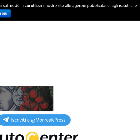
ul modo in cui utilizzi il nostro sito alle agenzie pubblicitarie, agli istituti che
INCHIESTE
i più
Iscriviti a @MonrealePress