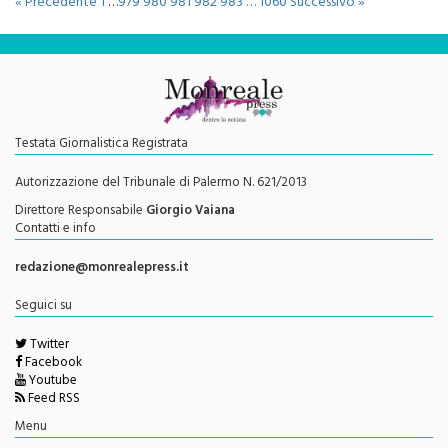
« Precedente
1
…
979
980
981
982
983
…
1060
Successivo »
Testata Giornalistica Registrata
Autorizzazione del Tribunale di Palermo N. 621/2013
Direttore Responsabile
Giorgio Vaiana
Contatti e info
redazione@monrealepress.it
Seguici su
Twitter
Facebook
Youtube
Feed RSS
Menu