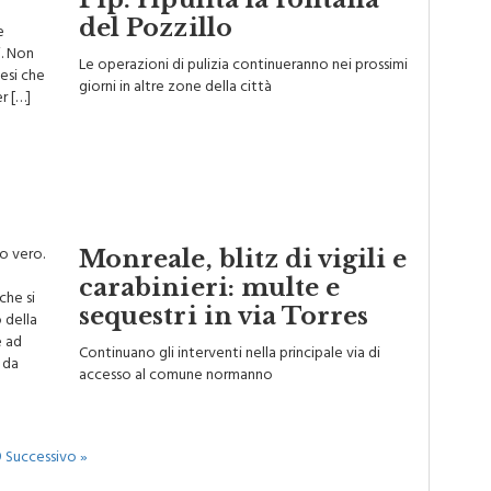
ne. Gli
Pip: ripulita la fontana
del Pozzillo
e
. Non
Le operazioni di pulizia continueranno nei prossimi
lesi che
giorni in altre zone della città
r […]
to vero.
Monreale, blitz di vigili e
carabinieri: multe e
che si
sequestri in via Torres
o della
e ad
Continuano gli interventi nella principale via di
 da
accesso al comune normanno
9
Successivo »