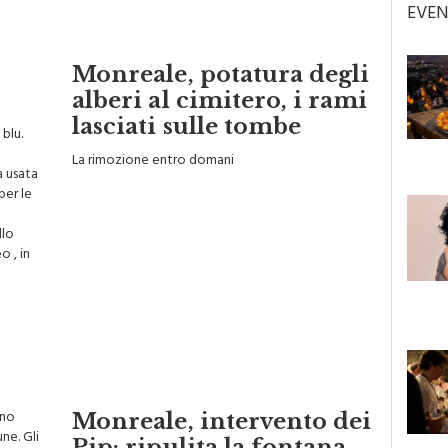
EVEN
Monreale, potatura degli
alberi al cimitero, i rami
lasciati sulle tombe
 blu.
La rimozione entro domani
a usata
per le
llo
o , in
nno
Monreale, intervento dei