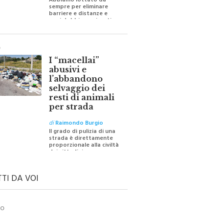
Abbiamo lottato da
sempre per eliminare
barriere e distanze e
oggi dobbiamo ripartire
per ricostruire certezze
O
I “macellai”
abusivi e
l’abbandono
selvaggio dei
resti di animali
per strada
di
Raimondo Burgio
Il grado di pulizia di una
strada è direttamente
proporzionale alla civiltà
dei cittadini
TTI DA VOI
TO