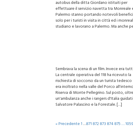
risparmiare 180 mila euro alle casse del comu
autobus della ditta Giordano istituiti per
effettuare il servizio navetta tra Monreale 
Palermo stanno portando notevoli benefici
solo per i turisti in visita in città ed i monrea
studiano e lavorano a Palermo. Ma anche pe
Sembrava la scena di un film. Invece era tut
La centrale operativa del 118 ha ricevuto la
rischiesta di soccorso da un turista tedesco 
era inoltrato nella valle del Porco all'intern
Riserva di Monte Pellegrino. Sul posto, oltr
un'ambulanza anche i rangers d'Italia guidati
Salvatore Palascino e la Forestale. […]
« Precedente
1
…
871
872
873
874
875
…
105