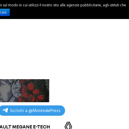
ul modo in cui utilizzi il nostro sito alle agenzie pubblicitarie, agli istituti che
INCHIESTE
i più
Iscriviti a @MonrealePress