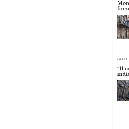
Monr
forz
LA LET
“Il 
indi