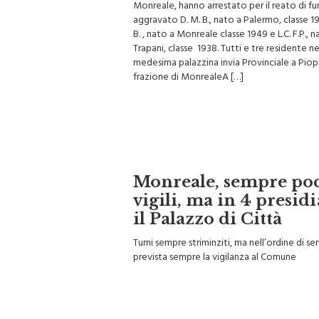
Monreale, hanno arrestato per il reato di fu
aggravato D. M. B., nato a Palermo, classe 19
B. , nato a Monreale classe 1949 e L.C. F.P., n
Trapani, classe 1938. Tutti e tre residente ne
medesima palazzina invia Provinciale a Pio
frazione di MonrealeA […]
Monreale, sempre po
vigili, ma in 4 presid
il Palazzo di Città
Turni sempre striminziti, ma nell’ordine di se
prevista sempre la vigilanza al Comune