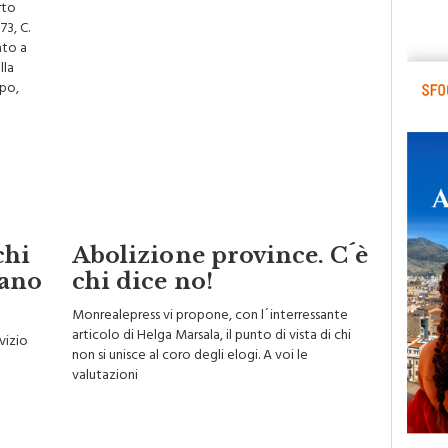
rto
73, C.
ato a
lla
ppo,
chi
Abolizione province. C´è
iano
chi dice no!
Monrealepress vi propone, con l´interressante
articolo di Helga Marsala, il punto di vista di chi
rvizio
non si unisce al coro degli elogi. A voi le
valutazioni