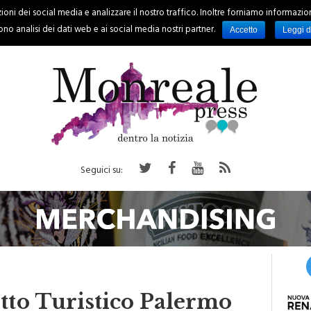
oni dei social media e analizzare il nostro traffico. Inoltre forniamo informazioni s
PALERMO
REGIONE
EVENTI
RUBRICHE
SPORT
no analisi dei dati web e ai social media nostri partner.
Accetto
Leggi d
Seguici su:
tto Turistico Palermo