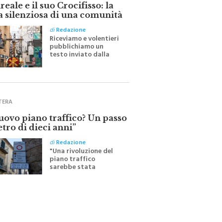
eale e il suo Crocifisso: la
a silenziosa di una comunità
di
Redazione
Riceviamo e volentieri
pubblichiamo un
testo inviato dalla
scrittrice monrealese
Mariella Sapienza
all'indomani della
Festa del Santissimo
Crocifisso
TERA
nuovo piano traffico? Un passo
etro di dieci anni”
di
Redazione
"Una rivoluzione del
piano traffico
sarebbe stata
efficace se preceduta
da una rivoluzione
culturale"