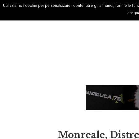
Utilizziamo i cookie per personalizzare i contenuti e gli annunci, fornire le funzi
HOME
CRONACA
eseguo
Monreale, Distre