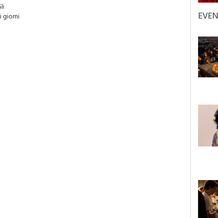
li
EVEN
 giorni