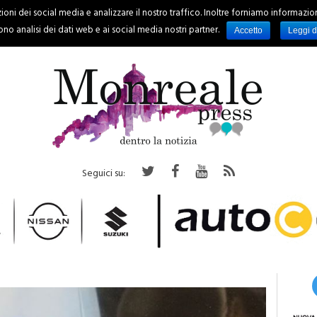
oni dei social media e analizzare il nostro traffico. Inoltre forniamo informazioni s
PALERMO
REGIONE
EVENTI
RUBRICHE
SPORT
no analisi dei dati web e ai social media nostri partner.
Accetto
Leggi d
Seguici su: