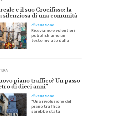
eale e il suo Crocifisso: la
a silenziosa di una comunità
di
Redazione
Riceviamo e volentieri
pubblichiamo un
testo inviato dalla
scrittrice monrealese
Mariella Sapienza
all'indomani della
Festa del Santissimo
Crocifisso
TERA
nuovo piano traffico? Un passo
etro di dieci anni”
di
Redazione
"Una rivoluzione del
piano traffico
sarebbe stata
efficace se preceduta
da una rivoluzione
culturale"