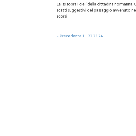
La Iss sopra i cieli della cittadina normanna. G
scatti suggestivi del passaggio avvenuto nei
scorsi
« Precedente
1
…
22
23
24