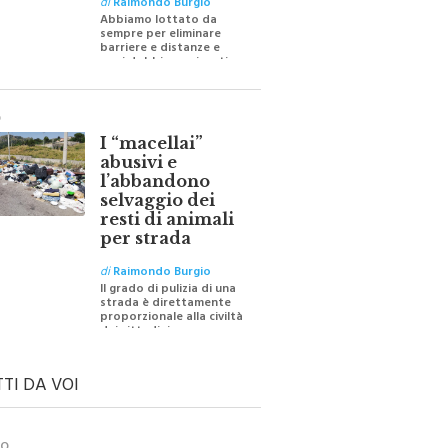
Abbiamo lottato da
sempre per eliminare
barriere e distanze e
oggi dobbiamo ripartire
per ricostruire certezze
O
I “macellai”
abusivi e
l’abbandono
selvaggio dei
resti di animali
per strada
di
Raimondo Burgio
Il grado di pulizia di una
strada è direttamente
proporzionale alla civiltà
dei cittadini
TTI DA VOI
TO