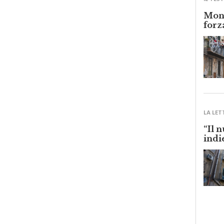
Monr
forz
LA LET
“Il 
indi