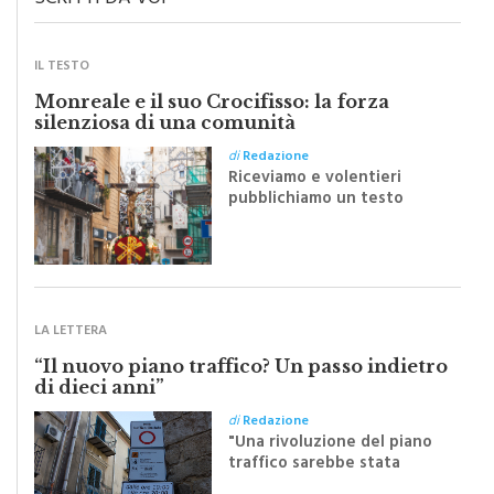
IL TESTO
Monreale e il suo Crocifisso: la forza
silenziosa di una comunità
di
Redazione
Riceviamo e volentieri
pubblichiamo un testo
inviato dalla scrittrice
monrealese Mariella
Sapienza all'indomani della
Festa del Santissimo
Crocifisso
LA LETTERA
“Il nuovo piano traffico? Un passo indietro
di dieci anni”
di
Redazione
"Una rivoluzione del piano
traffico sarebbe stata
efficace se preceduta da