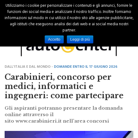
Utilizziamo i cookie per personalizzare i contenuti e gli annunci, fornire le
funzioni dei social media e analizzare il nostro traffico. Inoltre forniamo
informazioni sul modo in cui utilizzi il nostro sito alle agenzie pubblicitarie,
agli istituti che eseguono analisi dei dati web e ai social media nostri
partner.
Accetto
Leggi di più
DALL'ITALIA E DAL MONDO -
DOMANDE ENTRO IL 17 GIUGNO 2026
Carabinieri, concorso per
medici, informatici e
ingegneri: come partecipare
Gli aspiranti potranno presentare la domanda
online attraverso il
sito www.carabinieri.it nell’area concorsi