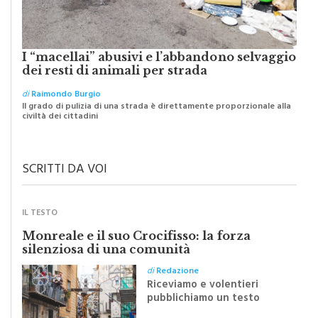
I “macellai” abusivi e l’abbandono selvaggio
dei resti di animali per strada
di
Raimondo Burgio
Il grado di pulizia di una strada è direttamente proporzionale alla
civiltà dei cittadini
SCRITTI DA VOI
IL TESTO
Monreale e il suo Crocifisso: la forza
silenziosa di una comunità
di
Redazione
Riceviamo e volentieri
pubblichiamo un testo
inviato dalla scrittrice