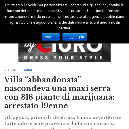
Utilizziamo i cookie per personalizzare i contenuti e gli annunci, fornire le
funzioni dei social media e analizzare il nostro traffico. Inoltre forniamo
informazioni sul modo in cui utilizzi il nostro sito alle agenzie pubblicitarie,
agli istituti che eseguono analisi dei dati web e ai social media nostri
partner.
Accetto
Leggi di più
REGIONE -
CARINI
Villa “abbandonata”
nascondeva una maxi serra
con 318 piante di marijuana:
arrestato 19enne
Gli agenti, prima di rientrare, hanno avvertito un
forte odore acre provenire dalla zona in cui si