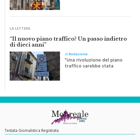
monrealese Mariella
Sapienza all'indomani della
Festa del Santissimo
Crocifisso
LA LETTERA
“Il nuovo piano traffico? Un passo indietro
di dieci anni”
di
Redazione
"Una rivoluzione del piano
traffico sarebbe stata
efficace se preceduta da
una rivoluzione culturale"
Testata Giornalistica Registrata