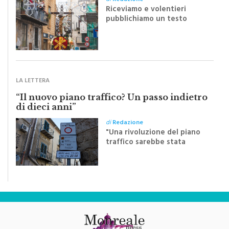
pubblichiamo un testo
inviato dalla scrittrice
monrealese Mariella
Sapienza all'indomani della
Festa del Santissimo
Crocifisso
LA LETTERA
“Il nuovo piano traffico? Un passo indietro
di dieci anni”
di
Redazione
"Una rivoluzione del piano
traffico sarebbe stata
efficace se preceduta da
una rivoluzione culturale"