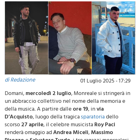
di Redazione
01 Luglio 2025 - 17:29
Domani,
mercoledì 2 luglio
, Monreale si stringerà in
un abbraccio collettivo nel nome della memoria e
della musica. A partire dalle
ore 19
, in
via
D’Acquisto
, luogo della tragica
sparatoria
dello
scorso
27 aprile
, il celebre musicista
Roy Paci
renderà omaggio ad
Andrea Miceli
,
Massimo
Pirozzo
e
Salvatore Turdo
, i tre ragazzi monrealesi