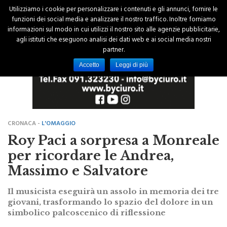
Utilizziamo i cookie per personalizzare i contenuti e gli annunci, fornire le
funzioni dei social media e analizzare il nostro traffico. Inoltre forniamo
informazioni sul modo in cui utilizzi il nostro sito alle agenzie pubblicitarie,
agli istituti che eseguono analisi dei dati web e ai social media nostri
partner.
Accetto
Leggi di più
CRONACA -
L'OMAGGIO
Roy Paci a sorpresa a Monreale
per ricordare le Andrea,
Massimo e Salvatore
Il musicista eseguirà un assolo in memoria dei tre
giovani, trasformando lo spazio del dolore in un
simbolico palcoscenico di riflessione