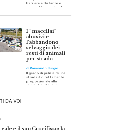
sempre per eliminare
barriere e distanze e
oggi dobbiamo ripartire
per ricostruire certezze
I “macellai”
abusivi e
l’abbandono
selvaggio dei
resti di animali
per strada
di
Raimondo Burgio
Il grado di pulizia di una
strada è direttamente
proporzionale alla
civiltà dei cittadini
TI DA VOI
O