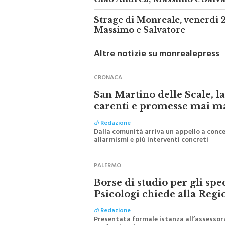
Ciao Andrea, Massimo e Salvat
Strage di Monreale, venerdì 2
Massimo e Salvatore
Altre notizie su monrealepress
CRONACA
San Martino delle Scale, l
carenti e promesse mai m
di
Redazione
Dalla comunità arriva un appello a conce
allarmismi e più interventi concreti
PALERMO
Borse di studio per gli spe
Psicologi chiede alla Regi
di
Redazione