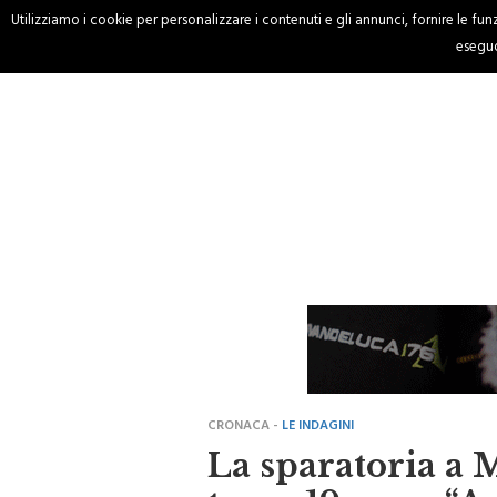
Utilizziamo i cookie per personalizzare i contenuti e gli annunci, fornire le funzi
HOME
CRONACA
eseguo
CRONACA -
LE INDAGINI
La sparatoria a 