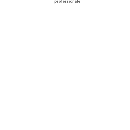
Presentata formale istanza all’assessora
professionale