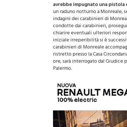
maggio.
Secondo quanto ricostrui
avrebbe impugnato una pistola e 
un raduno notturno a Monreale, se
indagini dei carabinieri di Monrea
condotte dai carabinieri, proseguo
chiarire eventuali ulteriori respon
iniziale irreperibilità si è succe
carabinieri di Monreale accompagn
ristretto presso la Casa Circondari
ore, sarà interrogato dal Giudice p
Palermo.