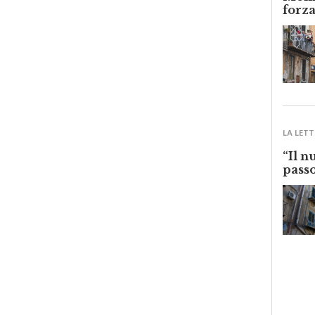
to regionale siciliano dell’Istruzione e della formazione
Monre
forza
LA LETT
“Il n
passo