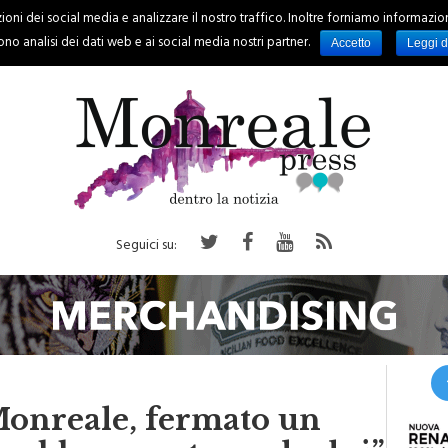
oni dei social media e analizzare il nostro traffico. Inoltre forniamo informazioni s
PALERMO
REGIONE
EVENTI
RUBRICHE
SPORT
no analisi dei dati web e ai social media nostri partner.
Accetto
Leggi d
Seguici su:
Monreale, fermato un