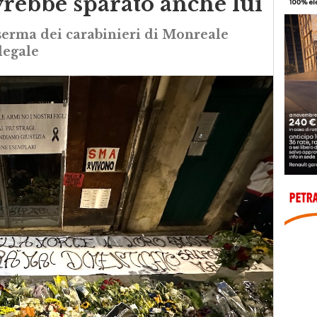
vrebbe sparato anche lui”
aserma dei carabinieri di Monreale
legale