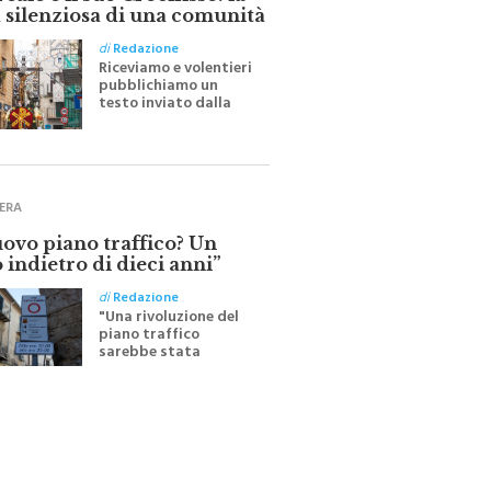
ale e il suo Crocifisso: la
 silenziosa di una comunità
di
Redazione
Riceviamo e volentieri
pubblichiamo un
testo inviato dalla
scrittrice monrealese
Mariella Sapienza
all'indomani della
Festa del Santissimo
Crocifisso
ERA
uovo piano traffico? Un
 indietro di dieci anni”
di
Redazione
"Una rivoluzione del
piano traffico
sarebbe stata
efficace se preceduta
da una rivoluzione
culturale"