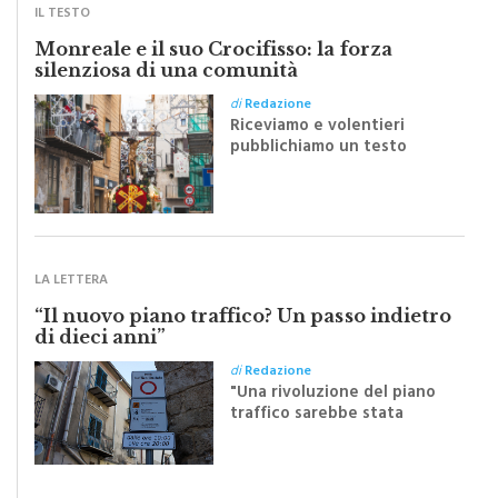
Monreale e il suo Crocifisso: la forza
silenziosa di una comunità
di
Redazione
Riceviamo e volentieri
pubblichiamo un testo
inviato dalla scrittrice
monrealese Mariella
Sapienza all'indomani della
Festa del Santissimo
Crocifisso
LA LETTERA
“Il nuovo piano traffico? Un passo indietro
di dieci anni”
di
Redazione
"Una rivoluzione del piano
traffico sarebbe stata
efficace se preceduta da
una rivoluzione culturale"