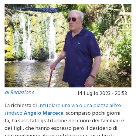
di Redazione
14 Luglio 2023 - 20:53
La richiesta di
intitolare una via o una piazza all’ex
sindaco
Angelo Marceca
, scomparso pochi giorni
fa, ha suscitato gratitudine nel cuore dei familiari e
dei figli, che hanno espresso però il desiderio di
non perseguire alcuna intitolazione, ma che il
ricordo del padre, venga tenuto vivo attraverso le