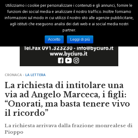
Utilizziamo i cookie per personalizzare i contenuti e gli annunci, fornire le
funzioni dei social media e analizzare il nostro traffico. Inoltre forniamo
informazioni sul modo in cui utilizzi il nostro sito alle agenzie pubblicitarie,
agli istituti che eseguono analisi dei dati web e ai social media nostri
partner.
Accetto
Leggi di più
CRONACA -
LA LETTERA
La richiesta di intitolare una
via ad Angelo Marceca, i figli:
“Onorati, ma basta tenere vivo
il ricordo”
La richiesta arrivava dalla frazione monrealese di
Pioppo