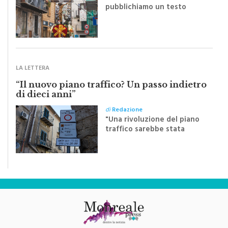
di
Redazione
Riceviamo e volentieri
pubblichiamo un testo
inviato dalla scrittrice
monrealese Mariella
Sapienza all'indomani della
Festa del Santissimo
Crocifisso
LA LETTERA
“Il nuovo piano traffico? Un passo indietro
di dieci anni”
di
Redazione
"Una rivoluzione del piano
traffico sarebbe stata
efficace se preceduta da
una rivoluzione culturale"