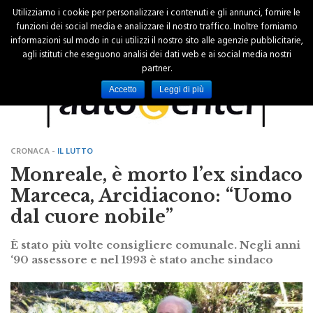
Utilizziamo i cookie per personalizzare i contenuti e gli annunci, fornire le
funzioni dei social media e analizzare il nostro traffico. Inoltre forniamo
informazioni sul modo in cui utilizzi il nostro sito alle agenzie pubblicitarie,
agli istituti che eseguono analisi dei dati web e ai social media nostri
partner.
Accetto
Leggi di più
CRONACA -
IL LUTTO
Monreale, è morto l’ex sindaco
Marceca, Arcidiacono: “Uomo
dal cuore nobile”
È stato più volte consigliere comunale. Negli anni
‘90 assessore e nel 1993 è stato anche sindaco