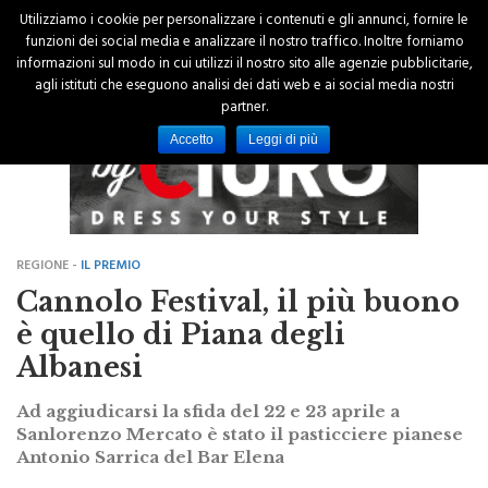
Utilizziamo i cookie per personalizzare i contenuti e gli annunci, fornire le
funzioni dei social media e analizzare il nostro traffico. Inoltre forniamo
informazioni sul modo in cui utilizzi il nostro sito alle agenzie pubblicitarie,
agli istituti che eseguono analisi dei dati web e ai social media nostri
partner.
Accetto
Leggi di più
REGIONE -
IL PREMIO
Cannolo Festival, il più buono
è quello di Piana degli
Albanesi
Ad aggiudicarsi la sfida del 22 e 23 aprile a
Sanlorenzo Mercato è stato il pasticciere pianese
Antonio Sarrica del Bar Elena