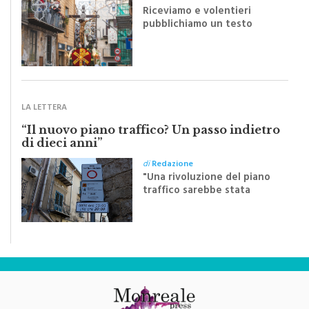
Riceviamo e volentieri
pubblichiamo un testo
inviato dalla scrittrice
monrealese Mariella
Sapienza all'indomani della
Festa del Santissimo
Crocifisso
LA LETTERA
“Il nuovo piano traffico? Un passo indietro
di dieci anni”
di
Redazione
"Una rivoluzione del piano
traffico sarebbe stata
efficace se preceduta da
una rivoluzione culturale"