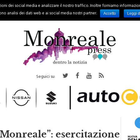
oni dei social media e analizzare il nostro traffico. Inoltre forniamo informazioni s
PALERMO
REGIONE
EVENTI
RUBRICHE
SPORT
no analisi dei dati web e ai social media nostri partner.
Accetto
Leggi d
Seguici su:
Monreale”: esercitazione