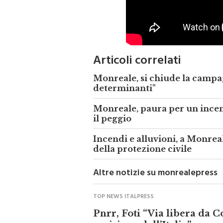
Articoli correlati
Monreale, si chiude la campa
determinanti"
Monreale, paura per un incen
il peggio
Incendi e alluvioni, a Monr
della protezione civile
Altre notizie su monrealepress
TOP NEWS ITALPRESS
Pnrr, Foti “Via libera da 
revisione dell’Italia”