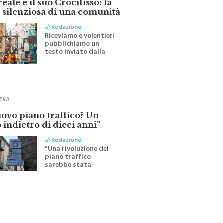
 silenziosa di una comunità
di
Redazione
Riceviamo e volentieri
pubblichiamo un
testo inviato dalla
scrittrice monrealese
Mariella Sapienza
all'indomani della
Festa del Santissimo
Crocifisso
ERA
uovo piano traffico? Un
 indietro di dieci anni”
di
Redazione
"Una rivoluzione del
piano traffico
sarebbe stata
efficace se preceduta
da una rivoluzione
culturale"