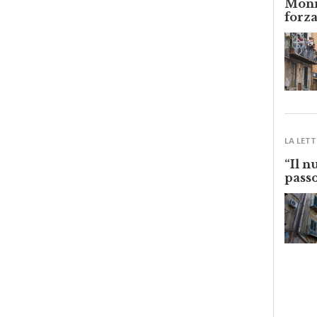
forza
LA LETT
“Il n
passo