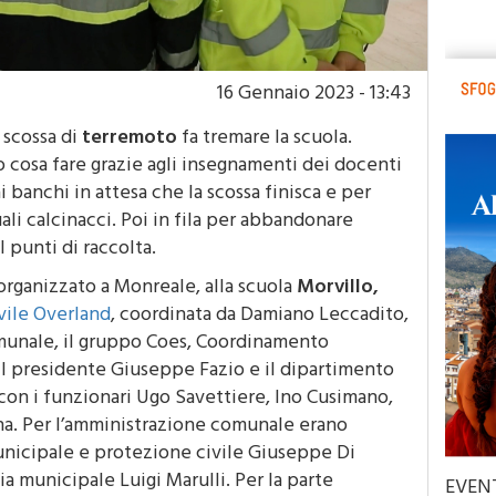
16 Gennaio 2023 - 13:43
 scossa di
terremoto
fa tremare la scuola.
no cosa fare grazie agli insegnamenti dei docenti
i banchi in attesa che la scossa finisca e per
ali calcinacci. Poi in fila per abbandonare
l punti di raccolta.
rganizzato a Monreale, alla scuola
Morvillo,
ivile Overland
, coordinata da Damiano Leccadito,
omunale, il gruppo Coes, Coordinamento
il presidente Giuseppe Fazio e il dipartimento
 con i funzionari Ugo Savettiere, Ino Cusimano,
a. Per l’amministrazione comunale erano
municipale e protezione civile Giuseppe Di
a municipale Luigi Marulli. Per la parte
EVEN