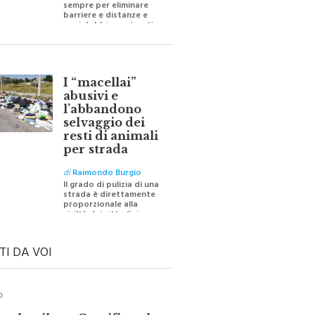
barriere e distanze e
oggi dobbiamo ripartire
per ricostruire certezze
I “macellai”
abusivi e
l’abbandono
selvaggio dei
resti di animali
per strada
di
Raimondo Burgio
Il grado di pulizia di una
strada è direttamente
proporzionale alla
civiltà dei cittadini
TI DA VOI
O
ale e il suo Crocifisso: la