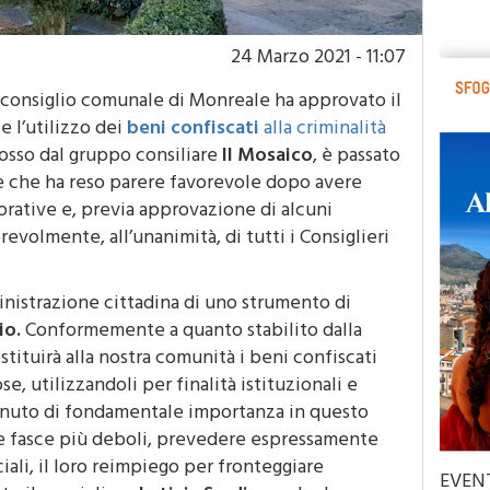
24 Marzo 2021 - 11:07
l consiglio comunale di Monreale ha approvato il
e l’utilizzo dei
beni confiscati
alla criminalità
osso dal gruppo consiliare
Il Mosaico
, è passato
e che ha reso parere favorevole dopo avere
rative e, previa approvazione di alcuni
volmente, all’unanimità, di tutti i Consiglieri
inistrazione cittadina di uno strumento di
io.
Conformemente a quanto stabilito dalla
tituirà alla nostra comunità i beni confiscati
se, utilizzandoli per finalità istituzionali e
tenuto di fondamentale importanza in questo
le fasce più deboli, prevedere espressamente
ciali, il loro reimpiego per fronteggiare
EVEN
ato il consigliere
Letizia Sardisco
, che ha