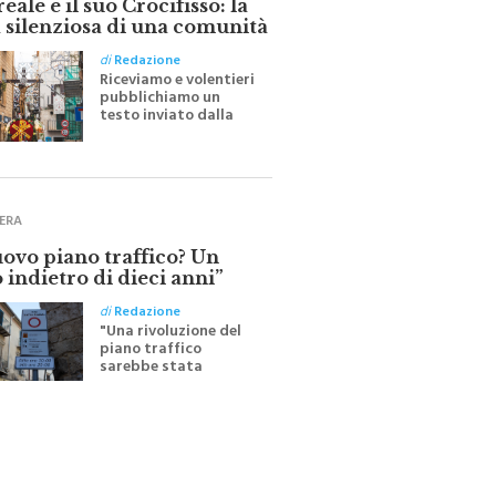
 silenziosa di una comunità
di
Redazione
Riceviamo e volentieri
pubblichiamo un
testo inviato dalla
scrittrice monrealese
Mariella Sapienza
all'indomani della
Festa del Santissimo
Crocifisso
ERA
uovo piano traffico? Un
 indietro di dieci anni”
di
Redazione
"Una rivoluzione del
piano traffico
sarebbe stata
efficace se preceduta
da una rivoluzione
culturale"