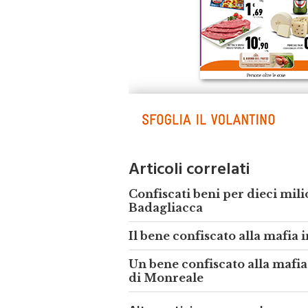
Articoli correlati
Confiscati beni per dieci mil
Badagliacca
Il bene confiscato alla mafia 
Un bene confiscato alla mafi
di Monreale
Altre notizie su monrealepress