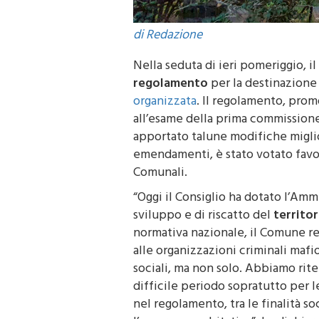
di Redazione
Nella seduta di ieri pomeriggio, i
regolamento
per la destinazione 
organizzata
. Il regolamento, prom
all’esame della prima commission
apportato talune modifiche miglio
emendamenti, è stato votato favore
Comunali.
“Oggi il Consiglio ha dotato l’Amm
sviluppo e di riscatto del
territor
normativa nazionale, il Comune res
alle organizzazioni criminali mafio
sociali, ma non solo. Abbiamo ri
difficile periodo sopratutto per 
nel regolamento, tra le finalità so
l’emergenza abitativa”, ha dichiar