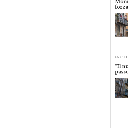
forza
LA LETT
“Il n
passo