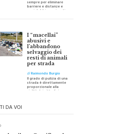
barriere e distanze e
oggi dobbiamo ripartire
per ricostruire certezze
I “macellai”
abusivi e
l’abbandono
selvaggio dei
resti di animali
per strada
di
Raimondo Burgio
Il grado di pulizia di una
strada è direttamente
proporzionale alla
civiltà dei cittadini
TI DA VOI
O
ale e il suo Crocifisso: la