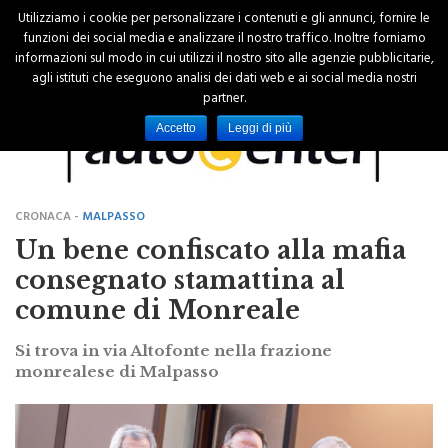
Utilizziamo i cookie per personalizzare i contenuti e gli annunci, fornire le
funzioni dei social media e analizzare il nostro traffico. Inoltre forniamo
informazioni sul modo in cui utilizzi il nostro sito alle agenzie pubblicitarie,
agli istituti che eseguono analisi dei dati web e ai social media nostri
partner.
Accetto
Leggi di più
CRONACA -
MALPASSO
Un bene confiscato alla mafia
consegnato stamattina al
comune di Monreale
Si trova in via Altofonte nella frazione
monrealese di Malpasso