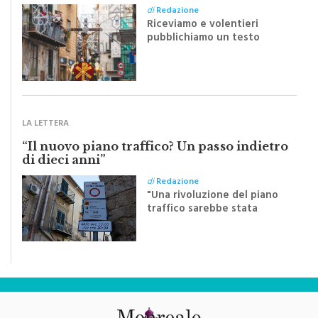
silenziosa di una comunità
di
Redazione
Riceviamo e volentieri
pubblichiamo un testo
inviato dalla scrittrice
monrealese Mariella
Sapienza all'indomani della
Festa del Santissimo
Crocifisso
LA LETTERA
“Il nuovo piano traffico? Un passo indietro
di dieci anni”
di
Redazione
"Una rivoluzione del piano
traffico sarebbe stata
efficace se preceduta da
una rivoluzione culturale"