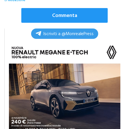
di
Redazione
Commenta
Iscriviti a @MonrealePress