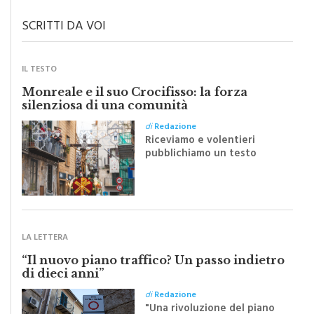
SCRITTI DA VOI
IL TESTO
Monreale e il suo Crocifisso: la forza
silenziosa di una comunità
di
Redazione
Riceviamo e volentieri
pubblichiamo un testo
inviato dalla scrittrice
monrealese Mariella
Sapienza all'indomani della
Festa del Santissimo
Crocifisso
LA LETTERA
“Il nuovo piano traffico? Un passo indietro
di dieci anni”
di
Redazione
"Una rivoluzione del piano