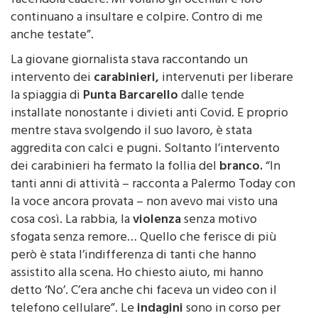
facendola cadere. Mi volano gli occhiali e loro
continuano a insultare e colpire. Contro di me
anche testate”.
La giovane giornalista stava raccontando un
intervento dei
carabinieri,
intervenuti per liberare
la spiaggia di
Punta Barcarello
dalle tende
installate nonostante i divieti anti Covid. E proprio
mentre stava svolgendo il suo lavoro, è stata
aggredita con calci e pugni. Soltanto l’intervento
dei carabinieri ha fermato la follia del
branco.
“In
tanti anni di attività – racconta a Palermo Today con
la voce ancora provata – non avevo mai visto una
cosa così. La rabbia, la
violenza
senza motivo
sfogata senza remore… Quello che ferisce di più
però è stata l’indifferenza di tanti che hanno
assistito alla scena. Ho chiesto aiuto, mi hanno
detto ‘No’. C’era anche chi faceva un video con il
telefono cellulare”. Le
indagini
sono in corso per