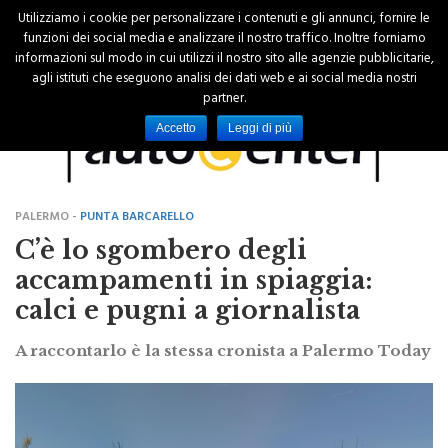
Utilizziamo i cookie per personalizzare i contenuti e gli annunci, fornire le
funzioni dei social media e analizzare il nostro traffico. Inoltre forniamo
informazioni sul modo in cui utilizzi il nostro sito alle agenzie pubblicitarie,
agli istituti che eseguono analisi dei dati web e ai social media nostri
partner.
Accetto
Leggi di più
PALERMO -
PUNTA BARCARELLO
C’è lo sgombero degli
accampamenti in spiaggia:
calci e pugni a giornalista
A raccontarlo è la stessa cronista a Palermo Today