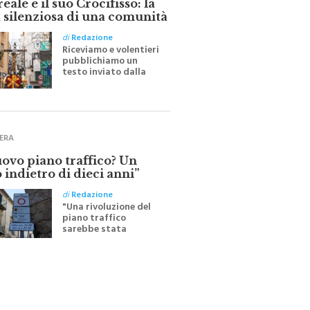
 silenziosa di una comunità
di
Redazione
Riceviamo e volentieri
pubblichiamo un
testo inviato dalla
scrittrice monrealese
Mariella Sapienza
all'indomani della
Festa del Santissimo
Crocifisso
ERA
uovo piano traffico? Un
 indietro di dieci anni”
di
Redazione
"Una rivoluzione del
piano traffico
sarebbe stata
efficace se preceduta
da una rivoluzione
culturale"