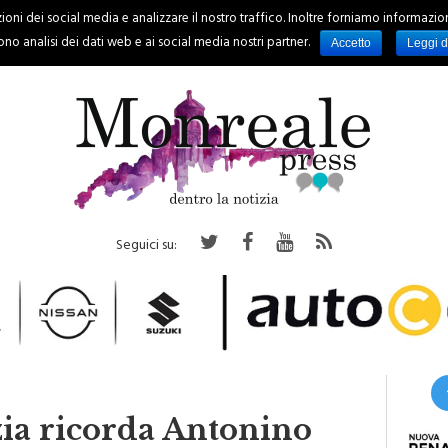
oni dei social media e analizzare il nostro traffico. Inoltre forniamo informazioni s
PALERMO
REGIONE
EVENTI
RUBRICHE
SPORT
no analisi dei dati web e ai social media nostri partner.
Accetto
Leggi d
Seguici su:
zia ricorda Antonino