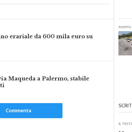
PIOPPO
nno erariale da 600 mila euro su
 via Maqueda a Palermo, stabile
ti
SCRIT
Commenta
IL TEST
Monre