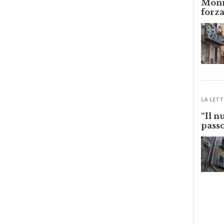
forza
LA LETT
“Il n
passo