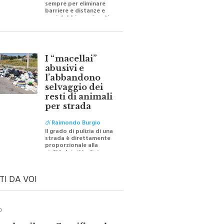
barriere e distanze e
oggi dobbiamo ripartire
per ricostruire certezze
I “macellai”
abusivi e
l’abbandono
selvaggio dei
resti di animali
per strada
di
Raimondo Burgio
Il grado di pulizia di una
strada è direttamente
proporzionale alla
civiltà dei cittadini
TI DA VOI
O
ale e il suo Crocifisso: la