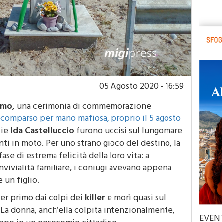
05 Agosto 2020 - 16:59
rmo,
una cerimonia di commemorazione
scomparso per mano mafiosa, proprio il 5 agosto
lie
Ida Castelluccio
furono uccisi sul lungomare
iunti in moto. Per uno strano gioco del destino, la
ase di estrema felicità della loro vita: a
ivialità familiare, i coniugi avevano appena
 un figlio.
er primo dai colpi dei
killer
e morì quasi sul
 La donna, anch’ella colpita intenzionalmente,
EVEN
opo in un nosocomio cittadino.