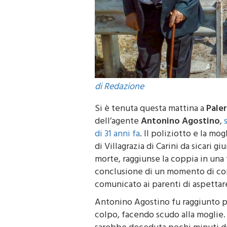
di Redazione
Si è tenuta questa mattina a
Pale
dell’agente
Antonino Agostino
,
di 31 anni fa
. Il poliziotto e la mog
di Villagrazia di Carini da sicari g
morte, raggiunse la coppia in una f
conclusione di un momento di conv
comunicato ai parenti di aspettare
Antonino Agostino fu raggiunto p
colpo, facendo scudo alla moglie.
sarebbe deceduta pochi minuti d