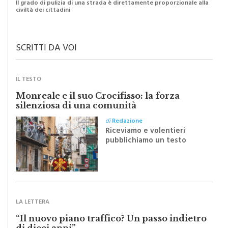
di
Raimondo Burgio
Il grado di pulizia di una strada è direttamente proporzionale alla
civiltà dei cittadini
SCRITTI DA VOI
IL TESTO
Monreale e il suo Crocifisso: la forza
silenziosa di una comunità
di
Redazione
Riceviamo e volentieri
pubblichiamo un testo
inviato dalla scrittrice
monrealese Mariella
Sapienza all'indomani della
Festa del Santissimo
Crocifisso
LA LETTERA