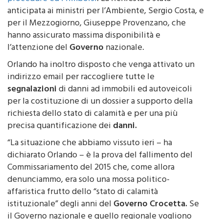
chiesto lo stato
calamità naturale
per accelerare le
procedure ed i rimborsi
. La richiesta è stata
anticipata ai ministri per l’Ambiente, Sergio Costa, e
per il Mezzogiorno, Giuseppe Provenzano, che
hanno assicurato massima disponibilità e
l’attenzione del
Governo
nazionale.
Orlando ha inoltro disposto che venga attivato un
indirizzo email per raccogliere tutte le
segnalazioni
di danni ad immobili ed autoveicoli
per la costituzione di un dossier a supporto della
richiesta dello stato di calamità e per una più
precisa quantificazione dei
danni.
“La situazione che abbiamo vissuto ieri – ha
dichiarato Orlando – è la prova del fallimento del
Commissariamento del 2015 che, come allora
denunciammo, era solo una mossa politico-
affaristica frutto dello “stato di calamità
istituzionale” degli anni del
Governo Crocetta.
Se