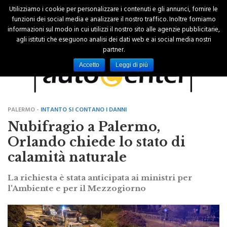
Utilizziamo i cookie per personalizzare i contenuti e gli annunci, fornire le
funzioni dei social media e analizzare il nostro traffico. Inoltre forniamo
informazioni sul modo in cui utilizzi il nostro sito alle agenzie pubblicitarie,
agli istituti che eseguono analisi dei dati web e ai social media nostri
partner.
Accetto
Leggi di più
PALERMO -
INTANTO SI CONTANO I DANNI
Nubifragio a Palermo,
Orlando chiede lo stato di
calamità naturale
La richiesta è stata anticipata ai ministri per
l'Ambiente e per il Mezzogiorno