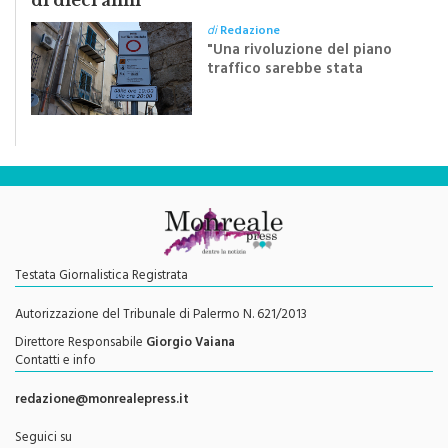
“Il nuovo piano traffico? Un passo indietro
di dieci anni”
di
Redazione
"Una rivoluzione del piano
traffico sarebbe stata
efficace se preceduta da
una rivoluzione culturale"
Testata Giornalistica Registrata
Autorizzazione del Tribunale di Palermo N. 621/2013
Direttore Responsabile
Giorgio Vaiana
Contatti e info
redazione@monrealepress.it